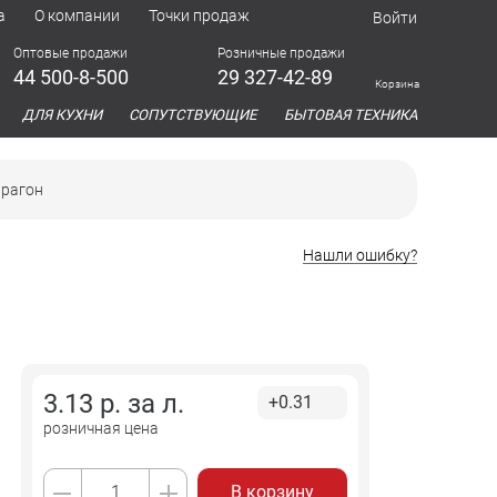
а
О компании
Точки продаж
Войти
Оптовые продажи
Розничные продажи
44 500-8-500
29 327-42-89
Корзина
азина
ДЛЯ КУХНИ
СОПУТСТВУЮЩИЕ
БЫТОВАЯ ТЕХНИКА
арагон
Нашли ошибку?
3.13
р. за
л.
+0.31
розничная цена
В корзину