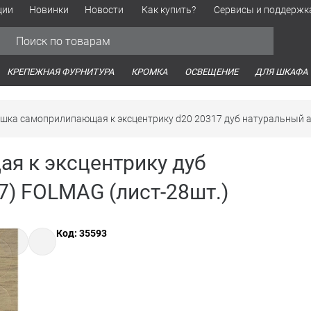
ции
Новинки
Новости
Как купить?
Сервисы и поддержк
Обработка персональных данных
Время работы оптовых продаж
Время работы интернет-маг
КРЕПЕЖНАЯ ФУРНИТУРА
КРОМКА
ОСВЕЩЕНИЕ
ДЛЯ ШКАФА
шка самоприлипающая к эксцентрику d20 20317 дуб натуральный 
я к эксцентрику дуб
7) FOLMAG (лист-28шт.)
Код: 35593