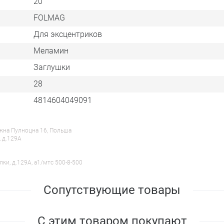
20
FOLMAG
Для эксцентриков
Меламин
Заглушки
28
4814604049091
ежна Пулноцна 16, Польша
, д.129А
лки, д.129А, a1/мтс 500-8-500
Сопутствующие товары
С этим товаром покупают