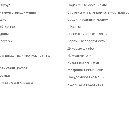
 шурупы
Подъемные механизмы
элементы выдвижения
Системы отталкивания, амортизато
щие
Соединительный крепеж
ый крепеж
Шканты
ддоны
Эксцентриковые стяжки
ессуары
Варочные поверхности
Духовые шкафы
для шкафных и межкомнатных
Измельчители
Кухонные вытяжки
отнители цоколя
Микроволновые печи
ромка
Посудомоечные машины
ля стекла и зеркала
Ящики для подогрева