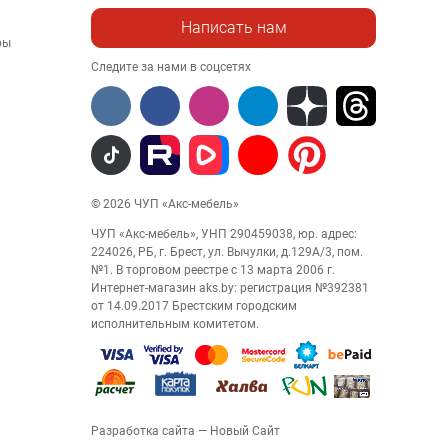
Написать нам
ры
Следите за нами в соцсетях
© 2026 ЧУП «Акс-мебель»
ЧУП «Акс-мебель», УНП 290459038, юр. адрес:
224026, РБ, г. Брест, ул. Вычулки, д.129А/3, пом.
№1. В торговом реестре с 13 марта 2006 г.
Интернет-магазин aks.by: регистрация №392381
от 14.09.2017 Брестским городским
исполнительным комитетом.
Разработка сайта
— Новый Сайт