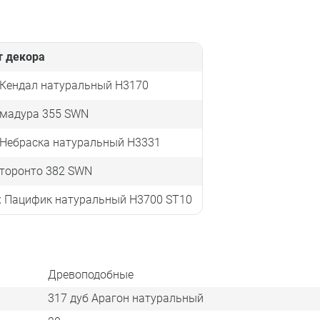
т декора
 Кендал натуральный Н3170
 мадура 355 SWN
 Небраска натуральный Н3331
 торонто 382 SWN
х Пацифик натуральный H3700 ST10
Древоподобные
317 дуб Арагон натуральный