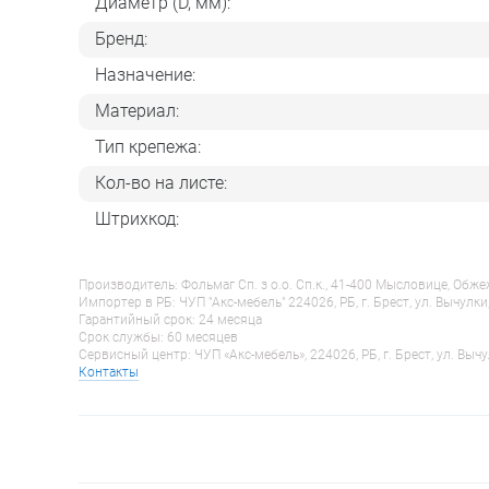
Диаметр (D, мм):
Бренд:
Назначение:
Материал:
Тип крепежа:
Кол-во на листе:
Штрихкод:
Производитель: Фольмаг Сп. з о.о. Сп.к., 41-400 Мысловице, Обж
Импортер в РБ: ЧУП "Акс-мебель" 224026, РБ, г. Брест, ул. Вычулки
Гарантийный срок: 24 месяца
Срок службы: 60 месяцев
Сервисный центр: ЧУП «Акс-мебель», 224026, РБ, г. Брест, ул. Вычу
Контакты