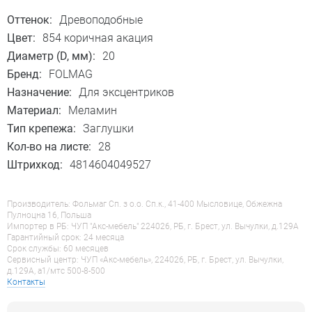
Оттенок:
Древоподобные
Цвет:
854 коричная акация
Диаметр (D, мм):
20
Бренд:
FOLMAG
Назначение:
Для эксцентриков
Материал:
Меламин
Тип крепежа:
Заглушки
Кол-во на листе:
28
Штрихкод:
4814604049527
Производитель: Фольмаг Сп. з о.о. Сп.к., 41-400 Мысловице, Обжежна
Пулноцна 16, Польша
Импортер в РБ: ЧУП "Акс-мебель" 224026, РБ, г. Брест, ул. Вычулки, д.129А
Гарантийный срок: 24 месяца
Срок службы: 60 месяцев
Сервисный центр: ЧУП «Акс-мебель», 224026, РБ, г. Брест, ул. Вычулки,
д.129А, a1/мтс 500-8-500
Контакты