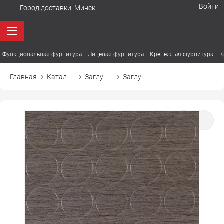
Войти
Город доставки:
Минск
Функциональная фурнитура
Лицевая фурнитура
Крепежная фурнитура
К
Главная
Каталог товаров
Заглушки
Заглушка самоприлипающая к эксцентрику d20 20854 коричная акация