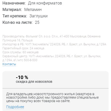
Назначение:
Для конфирматов
Материал:
Меламин
Тип крепежа:
Заглушки
Кол-во на листе:
25
Производитель: Фольмаг Сп. з о.о. Сп.к., 41-400 Мысловице, Обжежна
Пулноцна 16, Польша
Импортер в РБ: ЧУП "Акс-мебель" 224026, РБ, г. Брест, ул. Вычулки, д.129А
Гарантийный срок: 24 месяца
Срок службы: 60 месяцев
Сервисный центр: ЧУП «Акс-мебель», 224026, РБ, г. Брест, ул. Вычулки,
д.129А, a1/мтс 500-8-500
Контакты
-10 %
скидка для новоселов
Для владельцев новоотстроенного жилья (квартира в
новостройке либо дом) мы предоставляем специальные
цены на покупку всех товаров на сайте.
Подробнее