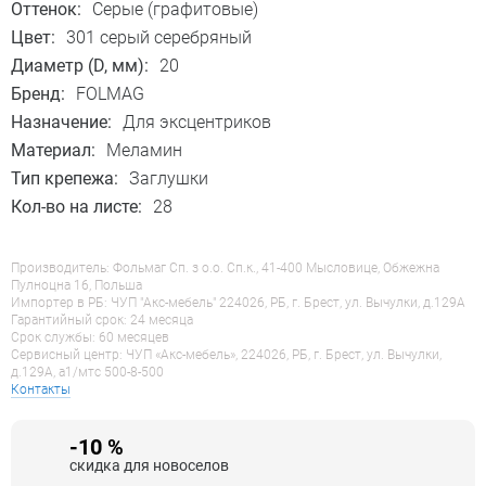
Оттенок:
Серые (графитовые)
Цвет:
301 серый серебряный
Диаметр (D, мм):
20
Бренд:
FOLMAG
Назначение:
Для эксцентриков
Материал:
Меламин
Тип крепежа:
Заглушки
Кол-во на листе:
28
Производитель: Фольмаг Сп. з о.о. Сп.к., 41-400 Мысловице, Обжежна
Пулноцна 16, Польша
Импортер в РБ: ЧУП "Акс-мебель" 224026, РБ, г. Брест, ул. Вычулки, д.129А
Гарантийный срок: 24 месяца
Срок службы: 60 месяцев
Сервисный центр: ЧУП «Акс-мебель», 224026, РБ, г. Брест, ул. Вычулки,
д.129А, a1/мтс 500-8-500
Контакты
-10 %
скидка для новоселов