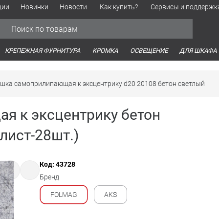
ции
Новинки
Новости
Как купить?
Сервисы и поддержк
Обработка персональных данных
Время работы оптовых продаж
Время работы интернет-маг
КРЕПЕЖНАЯ ФУРНИТУРА
КРОМКА
ОСВЕЩЕНИЕ
ДЛЯ ШКАФА
шка самоприлипающая к эксцентрику d20 20108 бетон светлый
я к эксцентрику бетон
лист-28шт.)
Код: 43728
Бренд
FOLMAG
AKS