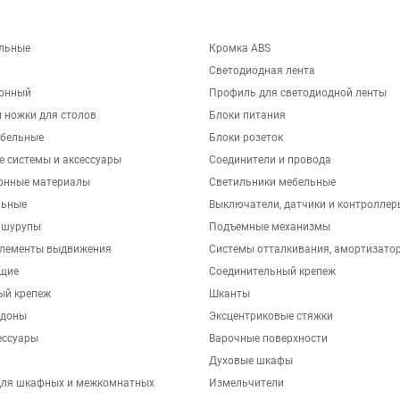
льные
Кромка ABS
Светодиодная лента
хонный
Профиль для светодиодной ленты
 ножки для столов
Блоки питания
бельные
Блоки розеток
е системы и аксессуары
Соединители и провода
онные материалы
Светильники мебельные
льные
Выключатели, датчики и контроллер
 шурупы
Подъемные механизмы
элементы выдвижения
Системы отталкивания, амортизато
щие
Соединительный крепеж
ый крепеж
Шканты
ддоны
Эксцентриковые стяжки
ессуары
Варочные поверхности
Духовые шкафы
для шкафных и межкомнатных
Измельчители