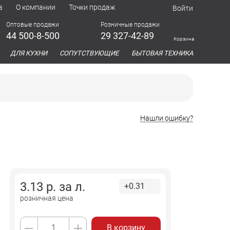
а
О компании
Точки продаж
Войти
Оптовые продажи
Розничные продажи
44 500-8-500
29 327-42-89
Корзина
азина
ДЛЯ КУХНИ
СОПУТСТВУЮЩИЕ
БЫТОВАЯ ТЕХНИКА
Нашли ошибку?
3.13
р. за
л.
+0.31
розничная цена
В корзину