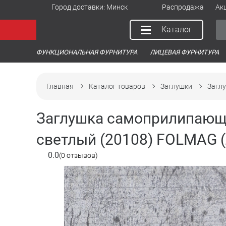
Город доставки:
Минск
Распродажа
Ак
Каталог
ФУНКЦИОНАЛЬНАЯ ФУРНИТУРА
ЛИЦЕВАЯ ФУРНИТУРА
Главная
Каталог товаров
Заглушки
Заглу
Заглушка самоприлипающа
светлый (20108) FOLMAG (
0.0
(0 отзывов)