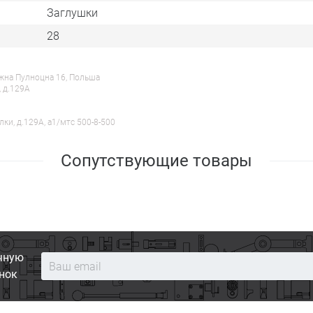
Заглушки
28
ежна Пулноцна 16, Польша
, д.129А
лки, д.129А, a1/мтс 500-8-500
Сопутствующие товары
чную
нок