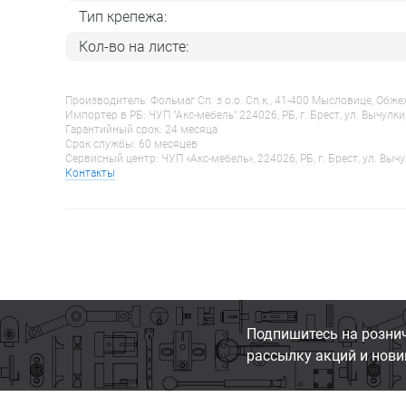
Тип крепежа:
Кол-во на листе:
Производитель: Фольмаг Сп. з о.о. Сп.к., 41-400 Мысловице, Обж
Импортер в РБ: ЧУП "Акс-мебель" 224026, РБ, г. Брест, ул. Вычулки
Гарантийный срок: 24 месяца
Срок службы: 60 месяцев
Сервисный центр: ЧУП «Акс-мебель», 224026, РБ, г. Брест, ул. Вычу
Контакты
Подпишитесь на розни
рассылку акций и нови