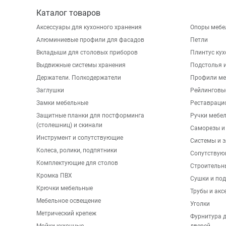
Каталог товаров
Аксессуары для кухонного хранения
Опоры мебе
Алюминиевые профили для фасадов
Петли
Вкладыши для столовых приборов
Плинтус ку
Выдвижные системы хранения
Подстолья и
Держатели. Полкодержатели
Профили ме
Заглушки
Рейлинговы
Замки мебельные
Реставраци
Защитные планки для постформинга
Ручки мебе
(столешниц) и скинали
Саморезы и
Инструмент и сопутствующие
Системы и 
Колеса, ролики, подпятники
Сопутствую
Комплектующие для столов
Строительн
Кромка ПВХ
Сушки и по
Крючки мебельные
Трубы и акс
Мебельное освещение
Уголки
Метрический крепеж
Фурнитура 