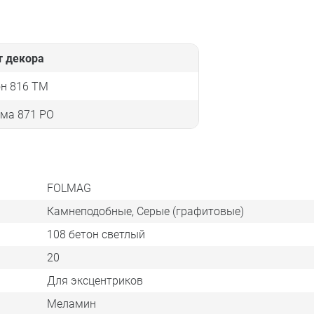
т декора
он 816 TM
гма 871 PO
FOLMAG
Камнеподобные, Серые (графитовые)
108 бетон светлый
20
Для эксцентриков
Меламин