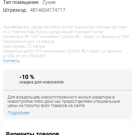
Тип помещения:
Сухие
Штрихкод:
4814604174717
Производитель: Шунде текстайлс импорт энд экспорт компани оф гуанг
но.2, Чуангуе Роад, Ронгуи, Шунде, Фошан, Гуангдонг, Китай
Импортер в РБ: ЧУП "Акс-мебель" 224026, РБ, г. Брест, ул. Вычулки, д.129А
Гарантийный срок: 24 месяца
Срок службы: 72 месяца
Сервисный центр: ЧУП «Акс-мебель», 224026, РБ, г. Брест, ул. Вычулки,
д.129А, a1/мтс 500-8-500
Контакты
-10 %
скидка для новоселов
Для владельцев новоотстроенного жилья (квартира в
новостройке либо дом) мы предоставляем специальные
цены на покупку всех товаров на сайте.
Подробнее
Варианты товаров