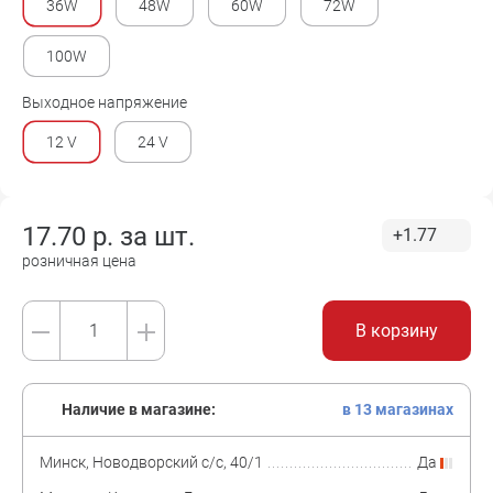
36W
48W
60W
72W
100W
Выходное напряжение
12 V
24 V
17.70
р. за
шт.
+1.77
розничная цена
В корзину
Наличие в магазине:
в 13 магазинах
Минск, Новодворский с/с, 40/1
Да