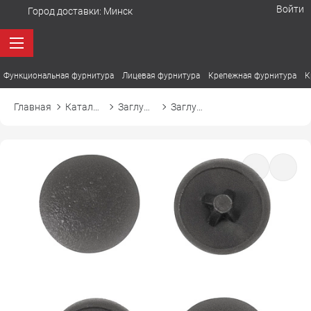
Войти
Город доставки:
Минск
Функциональная фурнитура
Лицевая фурнитура
Крепежная фурнитура
К
Главная
Каталог товаров
Заглушки
Заглушка к шурупам (тип шлица PZ) d11 05 темно-серый