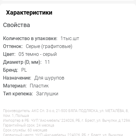
Характеристики
Свойства
Количество в упаковке:
1тыс.шт
Оттенок:
Серые (графитовые)
Цвет:
05 темно - серый
Диаметр (D, мм):
11
Бренд:
PL
Назначение:
Для шурупов
Материал:
Пластик
Тип крепежа:
Заглушки
Производитель: АКС Сп. З о.о, 21-500 БЯЛА ПОДЛЯСКА, ул. МЕТАЛЁВА, 8,
пом. 1, Польша
Импортер в РБ: ЧУП "Акс-мебель" 224026, РБ, г. Брест, ул. Вычулки, д.129А
Гарантийный срок: 24 месяца
Срок службы: 60 месяцев
Сервисный центр: ЧУП «Акс-мебель», 224026, РБ, г. Брест, ул. Вычулки,