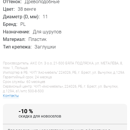
Оттенок:
Древоподобные
Цвет:
38 венге
Диаметр (D, мм):
11
Бренд:
PL
Назначение:
Для шурупов
Материал:
Пластик
Тип крепежа:
Заглушки
Производитель: АКС Сп. З о.о, 21-500 БЯЛА ПОДЛЯСКА, ул. МЕТАЛЁВА, 8,
пом. 1, Польша
Импортер в РБ: ЧУП "Акс-мебель" 224026, РБ, г. Брест, ул. Вычулки, д.129А
Гарантийный срок: 24 месяца
Срок службы: 60 месяцев
Сервисный центр: ЧУП «Акс-мебель», 224026, РБ, г. Брест, ул. Вычулки,
д.129А, a1/мтс 500-8-500
Контакты
-10 %
скидка для новоселов