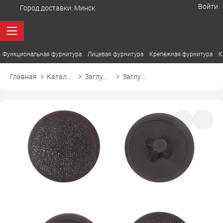
Войти
Город доставки:
Минск
Функциональная фурнитура
Лицевая фурнитура
Крепежная фурнитура
К
Главная
Каталог товаров
Заглушки
Заглушка к шурупам (тип шлица PZ) d11 38 венге