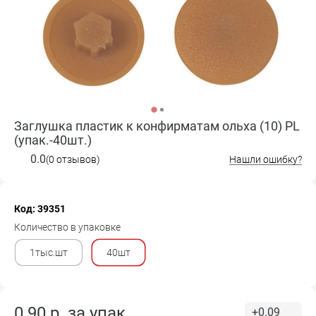
Заглушка пластик к конфирматам ольха (10) PL
(упак.-40шт.)
0.0
(0 отзывов)
Нашли ошибку?
Код: 39351
Количество в упаковке
1тыс.шт
40шт
0.90
р. за
упак.
+0.09