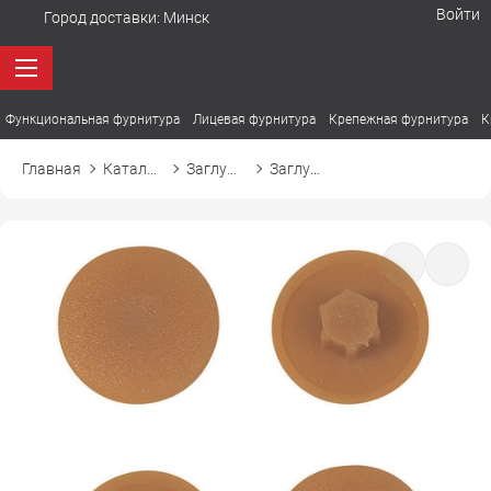
Войти
Город доставки:
Минск
Функциональная фурнитура
Лицевая фурнитура
Крепежная фурнитура
К
Главная
Каталог товаров
Заглушки
Заглушка пластиковая к конфирмату d12 10 ольха