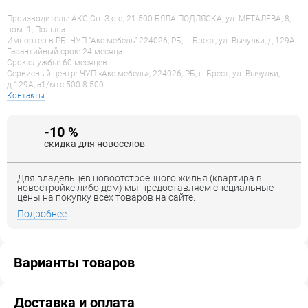
Производитель: АКС Сп. З о.о, 21-500 БЯЛА ПОДЛЯСКА, ул. МЕТАЛЁВА, 8,
пом. 1, Польша
Импортер в РБ: ЧУП "Акс-мебель" 224026, РБ, г. Брест, ул. Вычулки, д.129А
Гарантийный срок: 24 месяца
Срок службы: 60 месяцев
Сервисный центр: ЧУП «Акс-мебель», 224026, РБ, г. Брест, ул. Вычулки,
д.129А, a1/мтс 500-8-500
Контакты
-10 %
скидка для новоселов
Для владельцев новоотстроенного жилья (квартира в
новостройке либо дом) мы предоставляем специальные
цены на покупку всех товаров на сайте.
Подробнее
Варианты товаров
Доставка и оплата