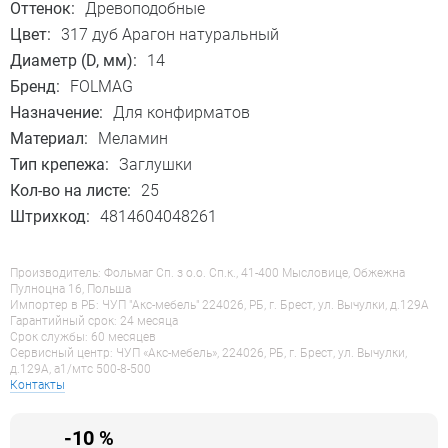
Оттенок:
Древоподобные
Цвет:
317 дуб Арагон натуральный
Диаметр (D, мм):
14
Бренд:
FOLMAG
Назначение:
Для конфирматов
Материал:
Меламин
Тип крепежа:
Заглушки
Кол-во на листе:
25
Штрихкод:
4814604048261
Производитель: Фольмаг Сп. з о.о. Сп.к., 41-400 Мысловице, Обжежна
Пулноцна 16, Польша
Импортер в РБ: ЧУП "Акс-мебель" 224026, РБ, г. Брест, ул. Вычулки, д.129А
Гарантийный срок: 24 месяца
Срок службы: 60 месяцев
Сервисный центр: ЧУП «Акс-мебель», 224026, РБ, г. Брест, ул. Вычулки,
д.129А, a1/мтс 500-8-500
Контакты
-10 %