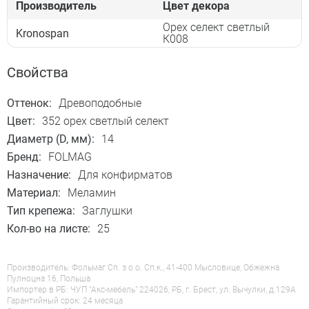
Производитель
Цвет декора
Орех селект светлый
Kronospan
К008
Свойства
Оттенок:
Древоподобные
Цвет:
352 орех светлый селект
Диаметр (D, мм):
14
Бренд:
FOLMAG
Назначение:
Для конфирматов
Материал:
Меламин
Тип крепежа:
Заглушки
Кол-во на листе:
25
Производитель: Фольмаг Сп. з о.о. Сп.к., 41-400 Мысловице, Обжежна
Пулноцна 16, Польша
Импортер в РБ: ЧУП "Акс-мебель" 224026, РБ, г. Брест, ул. Вычулки, д.129А
Гарантийный срок: 24 месяца