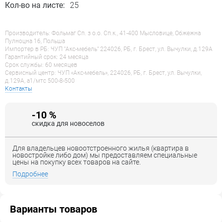
Кол-во на листе:
25
Производитель: Фольмаг Сп. з о.о. Сп.к., 41-400 Мысловице, Обжежна
Пулноцна 16, Польша
Импортер в РБ: ЧУП "Акс-мебель" 224026, РБ, г. Брест, ул. Вычулки, д.129А
Гарантийный срок: 24 месяца
Срок службы: 60 месяцев
Сервисный центр: ЧУП «Акс-мебель», 224026, РБ, г. Брест, ул. Вычулки,
д.129А, a1/мтс 500-8-500
Контакты
-10 %
скидка для новоселов
Для владельцев новоотстроенного жилья (квартира в
новостройке либо дом) мы предоставляем специальные
цены на покупку всех товаров на сайте.
Подробнее
Варианты товаров