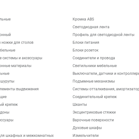
льные
Кромка ABS
Светодиодная лента
хонный
Профиль для светодиодной ленты
 ножки для столов
Блоки питания
бельные
Блоки розеток
е системы и аксессуары
Соединители и провода
онные материалы
Светильники мебельные
льные
Выключатели, датчики и контроллер
 шурупы
Подъемные механизмы
элементы выдвижения
Системы отталкивания, амортизато
щие
Соединительный крепеж
ый крепеж
Шканты
ддоны
Эксцентриковые стяжки
ессуары
Варочные поверхности
Духовые шкафы
для шкафных и межкомнатных
Измельчители