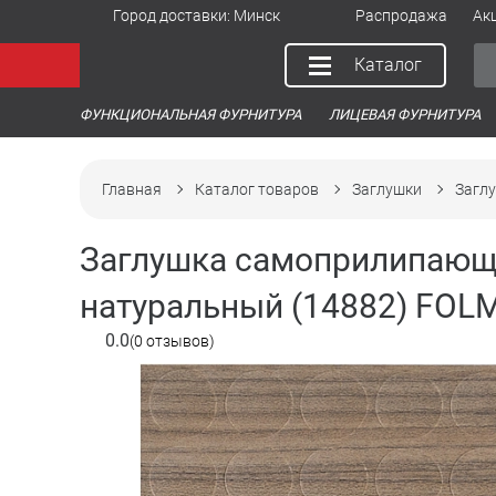
Город доставки:
Минск
Распродажа
Ак
Каталог
ФУНКЦИОНАЛЬНАЯ ФУРНИТУРА
ЛИЦЕВАЯ ФУРНИТУРА
Главная
Каталог товаров
Заглушки
Загл
Заглушка самоприлипающ
натуральный (14882) FOLM
0.0
(0 отзывов)