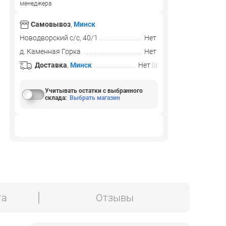
менеджера
Самовывоз
,
Минск
Новодворский с/с, 40/1
Нет
д. Каменная Горка
Нет
Доставка
,
Минск
Нет
Учитывать остатки с выбранного
склада
:
Выбрать магазин
та
Отзывы