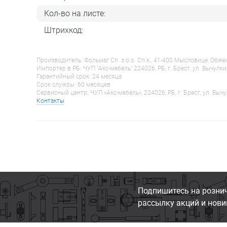
Кол-во на листе:
Штрихкод:
Производитель: Фольмаг Сп. з о.о. Сп.к., 41-400 Мысловице, Обж
Импортер в РБ: ЧУП "Акс-мебель" 224026, РБ, г. Брест, ул. Вычулки
Гарантийный срок: 24 месяца
Срок службы: 60 месяцев
Сервисный центр: ЧУП «Акс-мебель», 224026, РБ, г. Брест, ул. Вычу
Контакты
Подпишитесь на розни
рассылку акций и нови