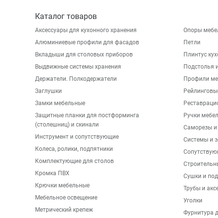
Каталог товаров
Аксессуары для кухонного хранения
Опоры мебе
Алюминиевые профили для фасадов
Петли
Вкладыши для столовых приборов
Плинтус ку
Выдвижные системы хранения
Подстолья и
Держатели. Полкодержатели
Профили ме
Заглушки
Рейлинговы
Замки мебельные
Реставраци
Защитные планки для постформинга
Ручки мебе
(столешниц) и скинали
Саморезы и
Инструмент и сопутствующие
Системы и 
Колеса, ролики, подпятники
Сопутствую
Комплектующие для столов
Строительн
Кромка ПВХ
Сушки и по
Крючки мебельные
Трубы и акс
Мебельное освещение
Уголки
Метрический крепеж
Фурнитура 