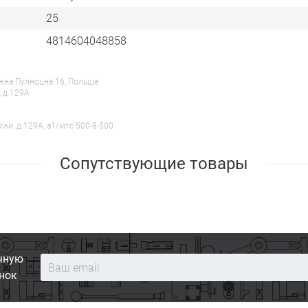
25
4814604048858
ежна Пулноцна 16, Польша
, д.129А
лки, д.129А, a1/мтс 500-8-500
Сопутствующие товары
чную
нок