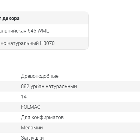
т декора
 альпийская 546 WML
ано натуральный Н3070
Древоподобные
882 урбан натуральный
14
FOLMAG
Для конфирматов
Меламин
Заглушки