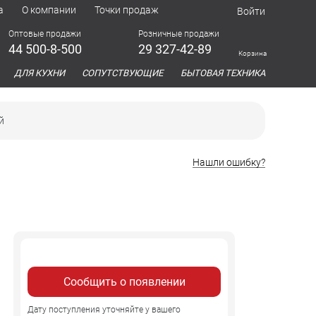
а
О компании
Точки продаж
Войти
Оптовые продажи
Розничные продажи
44 500-8-500
29 327-42-89
Корзина
азина
ДЛЯ КУХНИ
СОПУТСТВУЮЩИЕ
БЫТОВАЯ ТЕХНИКА
й
Нашли ошибку?
Сообщить о появлении
Дату поступления уточняйте у вашего