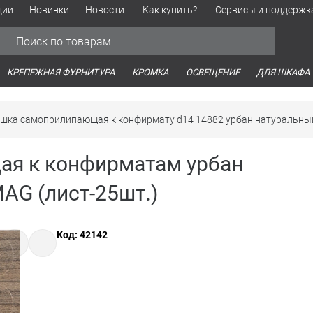
ции
Новинки
Новости
Как купить?
Сервисы и поддержк
Обработка персональных данных
Время работы оптовых продаж
Время работы интернет-маг
КРЕПЕЖНАЯ ФУРНИТУРА
КРОМКА
ОСВЕЩЕНИЕ
ДЛЯ ШКАФА
ушка самоприлипающая к конфирмату d14 14882 урбан натуральны
ая к конфирматам урбан
AG (лист-25шт.)
Код: 42142