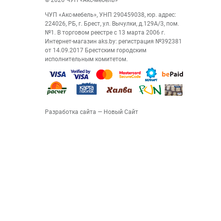
© 2026 ЧУП «Акс-мебель»
ЧУП «Акс-мебель», УНП 290459038, юр. адрес:
224026, РБ, г. Брест, ул. Вычулки, д.129А/3, пом.
№1. В торговом реестре с 13 марта 2006 г.
Интернет-магазин aks.by: регистрация №392381
от 14.09.2017 Брестским городским
исполнительным комитетом.
Разработка сайта
— Новый Сайт