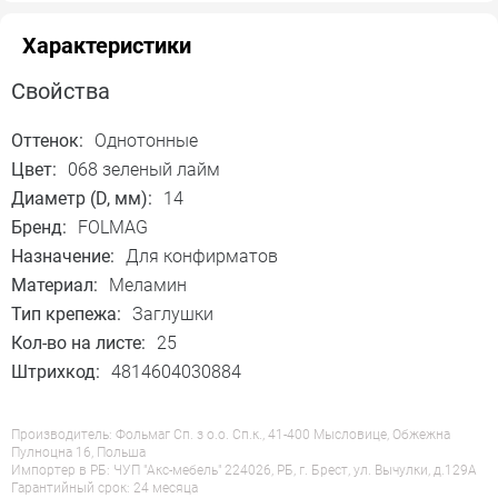
Характеристики
Свойства
Оттенок:
Однотонные
Цвет:
068 зеленый лайм
Диаметр (D, мм):
14
Бренд:
FOLMAG
Назначение:
Для конфирматов
Материал:
Меламин
Тип крепежа:
Заглушки
Кол-во на листе:
25
Штрихкод:
4814604030884
Производитель: Фольмаг Сп. з о.о. Сп.к., 41-400 Мысловице, Обжежна
Пулноцна 16, Польша
Импортер в РБ: ЧУП "Акс-мебель" 224026, РБ, г. Брест, ул. Вычулки, д.129А
Гарантийный срок: 24 месяца