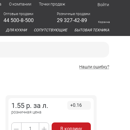
а
О компании
Точки продаж
Войти
Оптовые продажи
Розничные продажи
44 500-8-500
29 327-42-89
Корзина
азина
ДЛЯ КУХНИ
СОПУТСТВУЮЩИЕ
БЫТОВАЯ ТЕХНИКА
Нашли ошибку?
1.55
р. за
л.
+0.16
розничная цена
В корзину