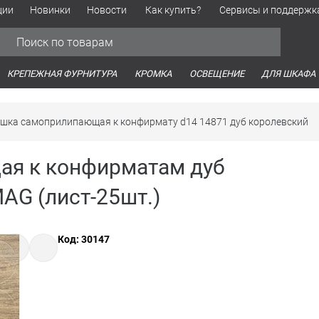
ции
Новинки
Новости
Как купить?
Сервисы и поддержк
Обработка персональных данных
Время работы оптовых продаж
Время работы интернет-маг
КРЕПЕЖНАЯ ФУРНИТУРА
КРОМКА
ОСВЕЩЕНИЕ
ДЛЯ ШКАФА
ушка самоприлипающая к конфирмату d14 14871 дуб королевский
ая к конфирматам дуб
AG (лист-25шт.)
Код: 30147