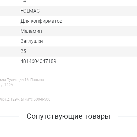
14
FOLMAG
Для конфирматов
Меламин
Заглушки
25
4814604047189
ежна Пулноцна 16, Польша
, д.129А
лки, д.129А, a1/мтс 500-8-500
Сопутствующие товары