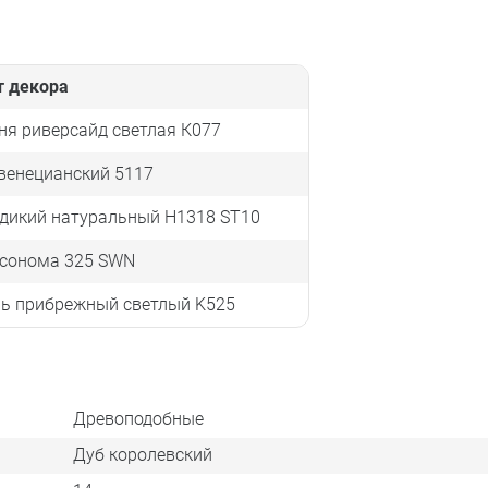
т декора
я риверсайд светлая К077
венецианский 5117
 дикий натуральный H1318 ST10
 сонома 325 SWN
нь прибрежный светлый K525
Древоподобные
Дуб королевский