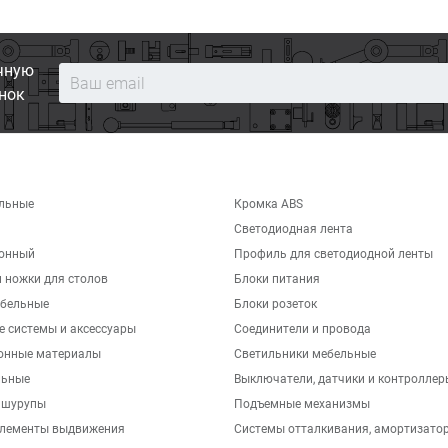
чную
нок
льные
Кромка ABS
Светодиодная лента
хонный
Профиль для светодиодной ленты
 ножки для столов
Блоки питания
бельные
Блоки розеток
е системы и аксессуары
Соединители и провода
онные материалы
Светильники мебельные
льные
Выключатели, датчики и контроллер
 шурупы
Подъемные механизмы
элементы выдвижения
Системы отталкивания, амортизато