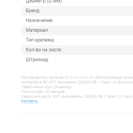
Диаметр (D, мм):
Бренд:
Назначение:
Материал:
Тип крепежа:
Кол-во на листе:
Штрихкод:
Производитель: Фольмаг Сп. з о.о. Сп.к., 41-400 Мысловице, Обж
Импортер в РБ: ЧУП "Акс-мебель" 224026, РБ, г. Брест, ул. Вычулки
Гарантийный срок: 24 месяца
Срок службы: 60 месяцев
Сервисный центр: ЧУП «Акс-мебель», 224026, РБ, г. Брест, ул. Вычу
Контакты