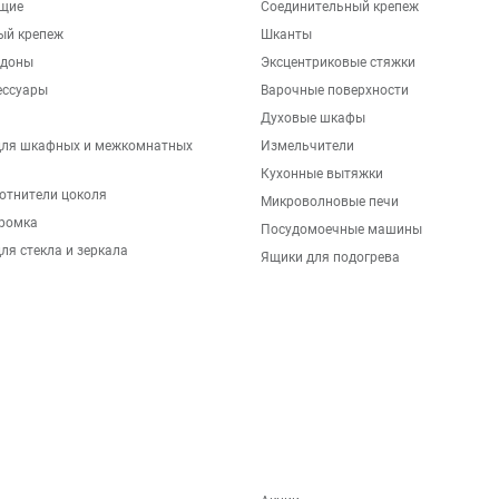
щие
Соединительный крепеж
ый крепеж
Шканты
ддоны
Эксцентриковые стяжки
ессуары
Варочные поверхности
Духовые шкафы
для шкафных и межкомнатных
Измельчители
Кухонные вытяжки
отнители цоколя
Микроволновые печи
ромка
Посудомоечные машины
ля стекла и зеркала
Ящики для подогрева