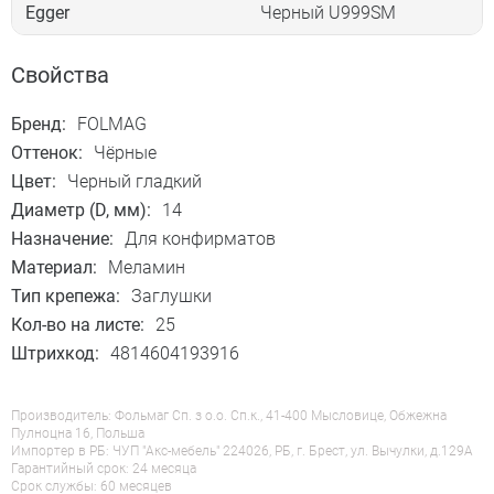
Egger
Черный U999SM
Свойства
Бренд:
FOLMAG
Оттенок:
Чёрные
Цвет:
Черный гладкий
Диаметр (D, мм):
14
Назначение:
Для конфирматов
Материал:
Меламин
Тип крепежа:
Заглушки
Кол-во на листе:
25
Штрихкод:
4814604193916
Производитель: Фольмаг Сп. з о.о. Сп.к., 41-400 Мысловице, Обжежна
Пулноцна 16, Польша
Импортер в РБ: ЧУП "Акс-мебель" 224026, РБ, г. Брест, ул. Вычулки, д.129А
Гарантийный срок: 24 месяца
Срок службы: 60 месяцев