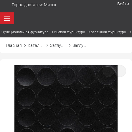
Войти
Город доставки:
Минск
Функциональная фурнитура
Лицевая фурнитура
Крепежная фурнитура
К
Главная
Каталог товаров
Заглушки
Заглушка самоприлипающая к конфирмату d14 14325 черный гладкий