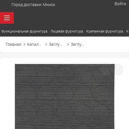
Войти
Город доставки:
Минск
Функциональная фурнитура
Лицевая фурнитура
Крепежная фурнитура
К
Главная
Каталог товаров
Заглушки
Заглушка самоприлипающая к конфирмату d14 14409 явор королевский