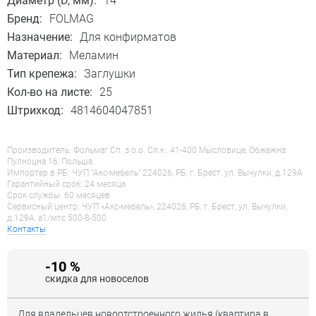
Диаметр (D, мм):
14
Бренд:
FOLMAG
Назначение:
Для конфирматов
Материал:
Меламин
Тип крепежа:
Заглушки
Кол-во на листе:
25
Штрихкод:
4814604047851
Производитель: Фольмаг Сп. з о.о. Сп.к., 41-400 Мысловице, Обжежна
Пулноцна 16, Польша
Импортер в РБ: ЧУП "Акс-мебель" 224026, РБ, г. Брест, ул. Вычулки, д.129А
Гарантийный срок: 24 месяца
Срок службы: 60 месяцев
Сервисный центр: ЧУП «Акс-мебель», 224026, РБ, г. Брест, ул. Вычулки,
д.129А, a1/мтс 500-8-500
Контакты
-10 %
скидка для новоселов
Для владельцев новоотстроенного жилья (квартира в