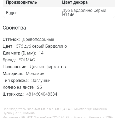
Производитель
Цвет декора
Дуб Бардолино Серый
Egger
Н1146
Свойства
Оттенок:
Древоподобные
Цвет:
376 дуб серый Бардолино
Диаметр (D, мм):
14
Бренд:
FOLMAG
Назначение:
Для конфирматов
Материал:
Меламин
Тип крепежа:
Заглушки
Кол-во на листе:
25
Штрихкод:
4814604048384
Производитель: Фольмаг Сп. з о.о. Сп.к., 41-400 Мысловице, Обжежна
Пулноцна 16, Польша
Импортер в РБ: ЧУП "Акс-мебель" 224026, РБ, г. Брест, ул. Вычулки, д.129А