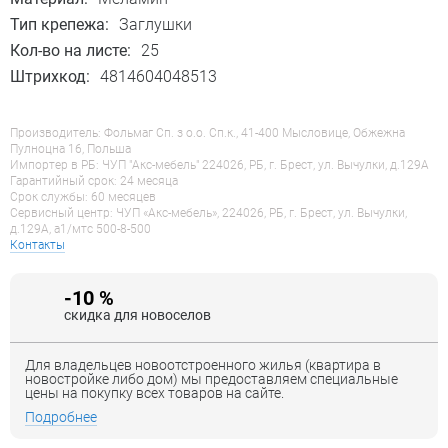
Тип крепежа:
Заглушки
Кол-во на листе:
25
Штрихкод:
4814604048513
Производитель: Фольмаг Сп. з о.о. Сп.к., 41-400 Мысловице, Обжежна
Пулноцна 16, Польша
Импортер в РБ: ЧУП "Акс-мебель" 224026, РБ, г. Брест, ул. Вычулки, д.129А
Гарантийный срок: 24 месяца
Срок службы: 60 месяцев
Сервисный центр: ЧУП «Акс-мебель», 224026, РБ, г. Брест, ул. Вычулки,
д.129А, a1/мтс 500-8-500
Контакты
-10 %
скидка для новоселов
Для владельцев новоотстроенного жилья (квартира в
новостройке либо дом) мы предоставляем специальные
цены на покупку всех товаров на сайте.
Подробнее