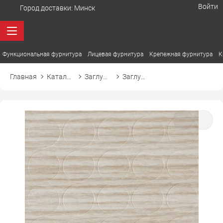
Войти
Город доставки:
Минск
Функциональная фурнитура
Лицевая фурнитура
Крепежная фурнитура
К
Главная
Каталог товаров
Заглушки
Заглушка самоприлипающая к конфирмату d14 14825 зебрано песочный