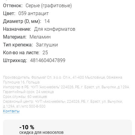
Оттенок:
Серые (графитовые)
Цвет:
059 антрацит
Диаметр (D, мм):
14
Назначение:
Для конфирматов
Материал:
Меламин
Тип крепежа:
Заглушки
Кол-во на листе:
25
Штрихкод:
4814604047899
Производитель: Фольмаг Сп. з о.о. Сп.к., 41-400 Мысловице, Обжежна
Пулноцна 16, Польша
Импортер в РБ: ЧУП "Акс-мебель" 224026, РБ, г. Брест, ул. Вычулки, д.129А
Гарантийный срок: 24 месяца
Срок службы: 60 месяцев
Сервисный центр: ЧУП «Акс-мебель», 224026, РБ, г. Брест, ул. Вычулки,
д.129А, a1/мтс 500-8-500
Контакты
-10 %
скидка для новоселов