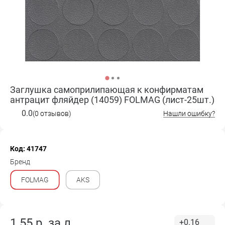
Заглушка самоприлипающая к конфирматам
антрацит фляйдер (14059) FOLMAG (лист-25шт.)
0.0
(0 отзывов)
Нашли ошибку?
Код: 41747
Бренд
FOLMAG
AKS
1.55
р. за
л.
+0.16