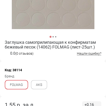
Заглушка самоприлипающая к конфирматам
бежевый песок (14062) FOLMAG (лист-25шт.)
0.0
(0 отзывов)
Нашли ошибку?
Код: 38114
Бренд
FOLMAG
AKS
1.55
р. за
л.
+0.16