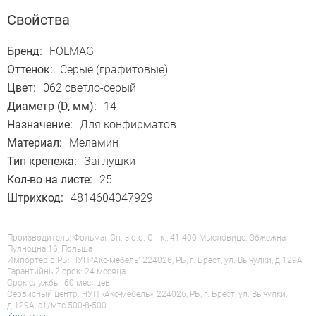
Свойства
Бренд:
FOLMAG
Оттенок:
Серые (графитовые)
Цвет:
062 светло-серый
Диаметр (D, мм):
14
Назначение:
Для конфирматов
Материал:
Меламин
Тип крепежа:
Заглушки
Кол-во на листе:
25
Штрихкод:
4814604047929
Производитель: Фольмаг Сп. з о.о. Сп.к., 41-400 Мысловице, Обжежна
Пулноцна 16, Польша
Импортер в РБ: ЧУП "Акс-мебель" 224026, РБ, г. Брест, ул. Вычулки, д.129А
Гарантийный срок: 24 месяца
Срок службы: 60 месяцев
Сервисный центр: ЧУП «Акс-мебель», 224026, РБ, г. Брест, ул. Вычулки,
д.129А, a1/мтс 500-8-500