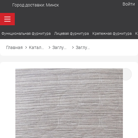
Войти
Город доставки:
Минск
Функциональная фурнитура
Лицевая фурнитура
Крепежная фурнитура
К
Главная
Каталог товаров
Заглушки
Заглушка самоприлипающая к конфирмату d14 14838 набукко