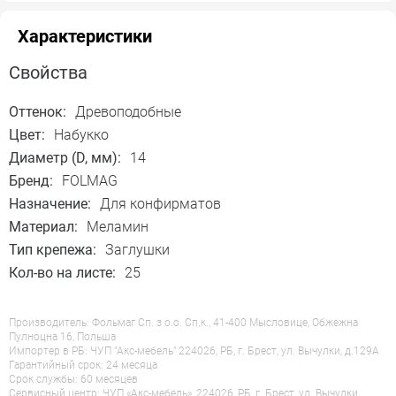
Характеристики
Свойства
Оттенок:
Древоподобные
Цвет:
Набукко
Диаметр (D, мм):
14
Бренд:
FOLMAG
Назначение:
Для конфирматов
Материал:
Меламин
Тип крепежа:
Заглушки
Кол-во на листе:
25
Производитель: Фольмаг Сп. з о.о. Сп.к., 41-400 Мысловице, Обжежна
Пулноцна 16, Польша
Импортер в РБ: ЧУП "Акс-мебель" 224026, РБ, г. Брест, ул. Вычулки, д.129А
Гарантийный срок: 24 месяца
Срок службы: 60 месяцев
Сервисный центр: ЧУП «Акс-мебель», 224026, РБ, г. Брест, ул. Вычулки,