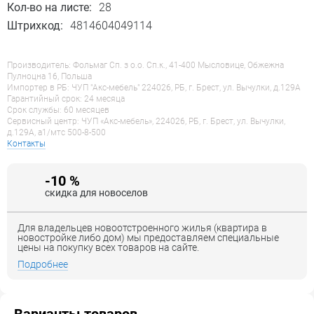
Кол-во на листе:
28
Штрихкод:
4814604049114
Производитель: Фольмаг Сп. з о.о. Сп.к., 41-400 Мысловице, Обжежна
Пулноцна 16, Польша
Импортер в РБ: ЧУП "Акс-мебель" 224026, РБ, г. Брест, ул. Вычулки, д.129А
Гарантийный срок: 24 месяца
Срок службы: 60 месяцев
Сервисный центр: ЧУП «Акс-мебель», 224026, РБ, г. Брест, ул. Вычулки,
д.129А, a1/мтс 500-8-500
Контакты
-10 %
скидка для новоселов
Для владельцев новоотстроенного жилья (квартира в
новостройке либо дом) мы предоставляем специальные
цены на покупку всех товаров на сайте.
Подробнее