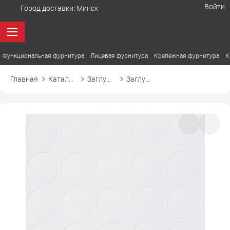
Войти
Город доставки:
Минск
Функциональная фурнитура
Лицевая фурнитура
Крепежная фурнитура
К
Главная
Каталог товаров
Заглушки
Заглушка самоприлипающая к эксцентрику d20 20323 белый аляска