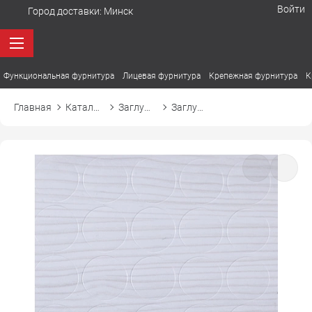
Войти
Город доставки:
Минск
Функциональная фурнитура
Лицевая фурнитура
Крепежная фурнитура
К
Главная
Каталог товаров
Заглушки
Заглушка самоприлипающая к эксцентрику d20 20468 лиственница сибиу