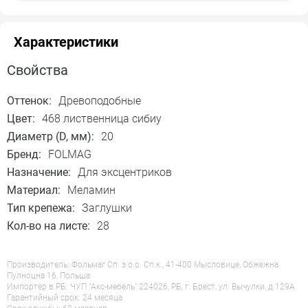
Характеристики
Свойства
Оттенок:
Древоподобные
Цвет:
468 лиственница сибиу
Диаметр (D, мм):
20
Бренд:
FOLMAG
Назначение:
Для эксцентриков
Материал:
Меламин
Тип крепежа:
Заглушки
Кол-во на листе:
28
Производитель: Фольмаг Сп. з о.о. Сп.к., 41-400 Мысловице, Обжежна
Пулноцна 16, Польша
Импортер в РБ: ЧУП "Акс-мебель" 224026, РБ, г. Брест, ул. Вычулки, д.129А
Гарантийный срок: 24 месяца