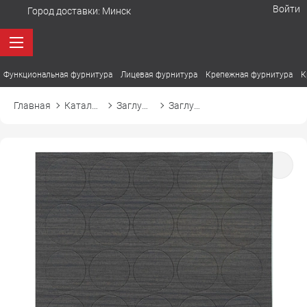
Войти
Город доставки:
Минск
Функциональная фурнитура
Лицевая фурнитура
Крепежная фурнитура
К
Главная
Каталог товаров
Заглушки
Заглушка самоприлипающая к эксцентрику d20 20409 явор королевский