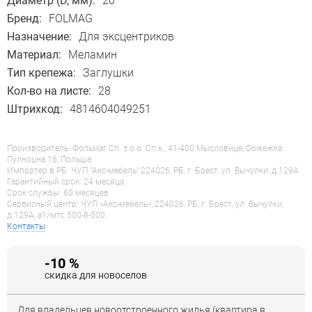
Диаметр (D, мм):
20
Бренд:
FOLMAG
Назначение:
Для эксцентриков
Материал:
Меламин
Тип крепежа:
Заглушки
Кол-во на листе:
28
Штрихкод:
4814604049251
Производитель: Фольмаг Сп. з о.о. Сп.к., 41-400 Мысловице, Обжежна
Пулноцна 16, Польша
Импортер в РБ: ЧУП "Акс-мебель" 224026, РБ, г. Брест, ул. Вычулки, д.129А
Гарантийный срок: 24 месяца
Срок службы: 60 месяцев
Сервисный центр: ЧУП «Акс-мебель», 224026, РБ, г. Брест, ул. Вычулки,
д.129А, a1/мтс 500-8-500
Контакты
-10 %
скидка для новоселов
Для владельцев новоотстроенного жилья (квартира в