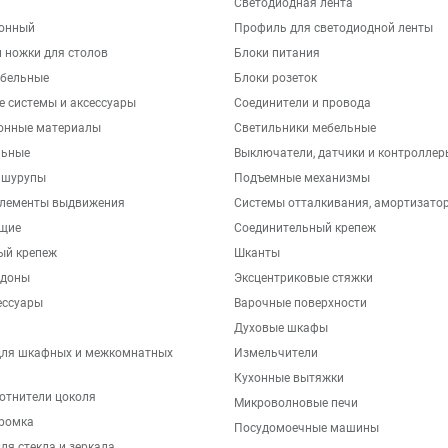
Светодиодная лента
хонный
Профиль для светодиодной ленты
 ножки для столов
Блоки питания
бельные
Блоки розеток
е системы и аксессуары
Соединители и провода
онные материалы
Светильники мебельные
льные
Выключатели, датчики и контроллер
 шурупы
Подъемные механизмы
элементы выдвижения
Системы отталкивания, амортизато
щие
Соединительный крепеж
ый крепеж
Шканты
ддоны
Эксцентриковые стяжки
ессуары
Варочные поверхности
Духовые шкафы
для шкафных и межкомнатных
Измельчители
Кухонные вытяжки
отнители цоколя
Микроволновые печи
ромка
Посудомоечные машины
ля стекла и зеркала