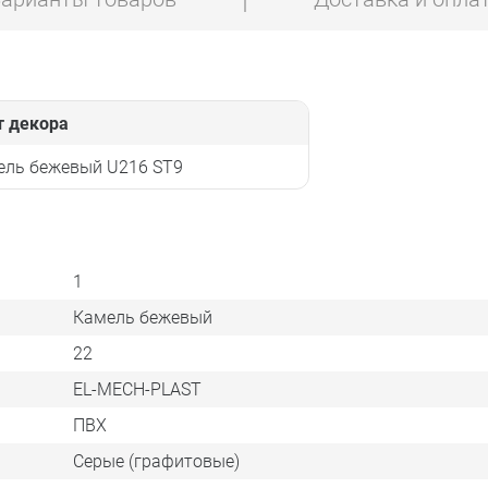
т декора
ель бежевый U216 ST9
1
Камель бежевый
22
EL-MECH-PLAST
ПВХ
Серые (графитовые)