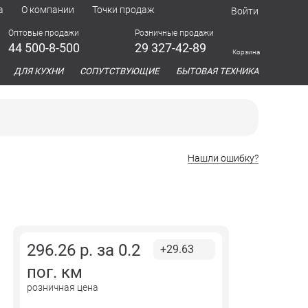
а
О компании
Точки продаж
Войти
Оптовые продажи
Розничные продажи
44 500-8-500
29 327-42-89
Корзина
азина
ДЛЯ КУХНИ
СОПУТСТВУЮЩИЕ
БЫТОВАЯ ТЕХНИКА
Нашли ошибку?
296.26
р. за
0.2
+29.63
пог. км
розничная цена