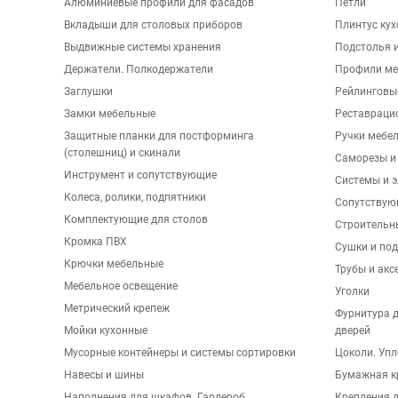
Алюминиевые профили для фасадов
Петли
Вкладыши для столовых приборов
Плинтус ку
Выдвижные системы хранения
Подстолья и
Держатели. Полкодержатели
Профили ме
Заглушки
Рейлинговы
Замки мебельные
Реставраци
Защитные планки для постформинга
Ручки мебе
(столешниц) и скинали
Саморезы и
Инструмент и сопутствующие
Системы и 
Колеса, ролики, подпятники
Сопутствую
Комплектующие для столов
Строительн
Кромка ПВХ
Сушки и по
Крючки мебельные
Трубы и акс
Мебельное освещение
Уголки
Метрический крепеж
Фурнитура 
Мойки кухонные
дверей
Мусорные контейнеры и системы сортировки
Цоколи. Упл
Навесы и шины
Бумажная к
Наполнения для шкафов. Гардероб
Крепления д