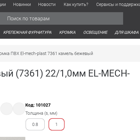
ции
Новинки
Новости
Как купить?
Сервисы и поддержк
Обработка персональных данных
Время работы оптовых продаж
Время работы интернет-маг
КРЕПЕЖНАЯ ФУРНИТУРА
КРОМКА
ОСВЕЩЕНИЕ
ДЛЯ ШКАФА
омка ПВХ El-mech-plast 7361 камель бежевый
ый (7361) 22/1,0мм EL-MECH-
Код: 101027
Толщина (s, мм)
0.8
1