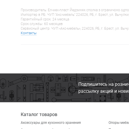
Производитель: Ел-мех-пласт Йедзиняк сполка з ограничоно одпо
Импортер в РБ: ЧУП "Акс-мебель" 224026, РБ, г. Брест, ул. Вычулки
Гарантийный срок: 24 месяца
Срок службы: 60 месяцев
Сервисный центр: ЧУП «Акс-мебель», 224026, РБ, г. Брест, ул. Вычу
Контакты
Подпишитесь на розни
рассылку акций и нови
Каталог товаров
Аксессуары для кухонного хранения
Опоры мебе