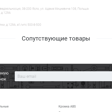
ведзяльносцю, 38-200 Ясло, ул. Адама Мицкевича 108, Польша
, д.129А
лки, д.129А, a1/мтс 500-8-500
Сопутствующие товары
чную
нок
льные
Кромка ABS