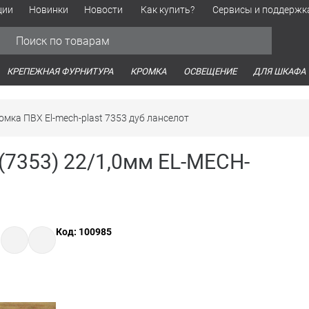
ции
Новинки
Новости
Как купить?
Сервисы и поддержк
Обработка персональных данных
Время работы оптовых продаж
Время работы интернет-маг
КРЕПЕЖНАЯ ФУРНИТУРА
КРОМКА
ОСВЕЩЕНИЕ
ДЛЯ ШКАФА
омка ПВХ El-mech-plast 7353 дуб ланселот
(7353) 22/1,0мм EL-MECH-
Код: 100985