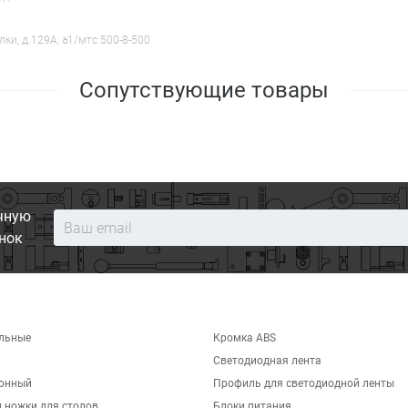
лки, д.129А, a1/мтс 500-8-500
Сопутствующие товары
чную
нок
льные
Кромка ABS
Светодиодная лента
хонный
Профиль для светодиодной ленты
 ножки для столов
Блоки питания