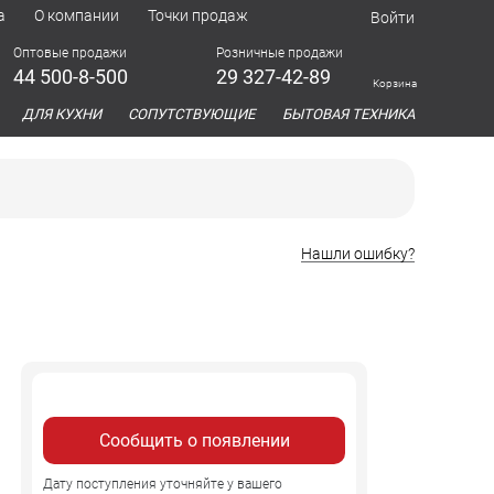
а
О компании
Точки продаж
Войти
Оптовые продажи
Розничные продажи
44 500-8-500
29 327-42-89
Корзина
азина
ДЛЯ КУХНИ
СОПУТСТВУЮЩИЕ
БЫТОВАЯ ТЕХНИКА
Нашли ошибку?
Сообщить о появлении
Дату поступления уточняйте у вашего