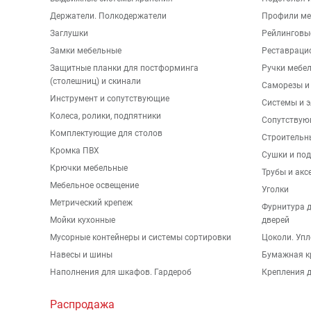
Держатели. Полкодержатели
Профили ме
Заглушки
Рейлинговы
Замки мебельные
Реставраци
Защитные планки для постформинга
Ручки мебе
(столешниц) и скинали
Саморезы и
Инструмент и сопутствующие
Системы и 
Колеса, ролики, подпятники
Сопутствую
Комплектующие для столов
Строительн
Кромка ПВХ
Сушки и по
Крючки мебельные
Трубы и акс
Мебельное освещение
Уголки
Метрический крепеж
Фурнитура 
Мойки кухонные
дверей
Мусорные контейнеры и системы сортировки
Цоколи. Упл
Навесы и шины
Бумажная к
Наполнения для шкафов. Гардероб
Крепления д
Распродажа