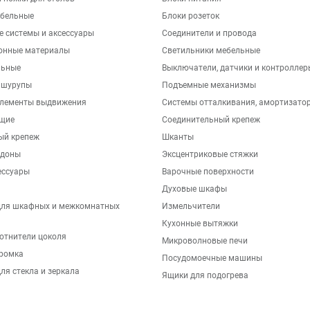
бельные
Блоки розеток
е системы и аксессуары
Соединители и провода
онные материалы
Светильники мебельные
льные
Выключатели, датчики и контроллер
 шурупы
Подъемные механизмы
элементы выдвижения
Системы отталкивания, амортизато
щие
Соединительный крепеж
ый крепеж
Шканты
ддоны
Эксцентриковые стяжки
ессуары
Варочные поверхности
Духовые шкафы
для шкафных и межкомнатных
Измельчители
Кухонные вытяжки
отнители цоколя
Микроволновые печи
ромка
Посудомоечные машины
ля стекла и зеркала
Ящики для подогрева