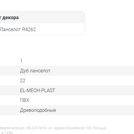
т декора
 Ланселот R4262
1
Дуб ланселот
22
EL-MECH-PLAST
ПВХ
Древоподобные
ведзяльносцю, 38-200 Ясло, ул. Адама Мицкевича 108, Польша
, д.129А