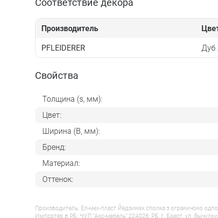
Соответствие декора
Производитель
Цве
PFLEIDERER
Дуб
Свойства
Толщина (s, мм):
Цвет:
Ширина (B, мм):
Бренд:
Материал:
Оттенок:
Производитель: Ел-мех-пласт Йедзиняк сполка з ограничоно одпо
Импортер в РБ: ЧУП "Акс-мебель" 224026, РБ, г. Брест, ул. Вычулки