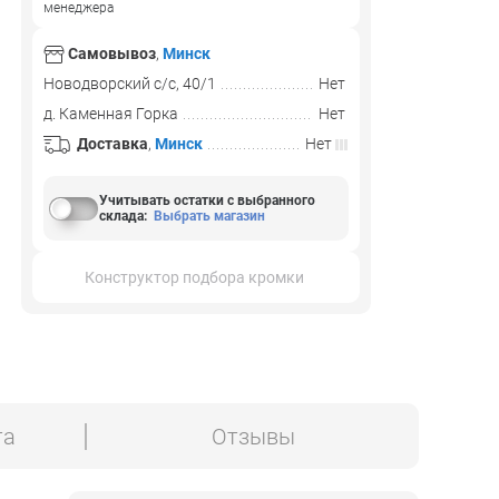
менеджера
Самовывоз
,
Минск
Новодворский с/с, 40/1
Нет
д. Каменная Горка
Нет
Доставка
,
Минск
Нет
Учитывать остатки с выбранного
склада
:
Выбрать магазин
Конструктор подбора кромки
та
Отзывы