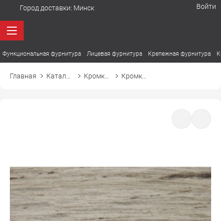
Войти
Город доставки:
Минск
Функциональная фурнитура
Лицевая фурнитура
Крепежная фурнитура
К
Главная
Каталог товаров
Кромка ПВХ
Кромка ПВХ El-mech-plast 7352 дуб шерман