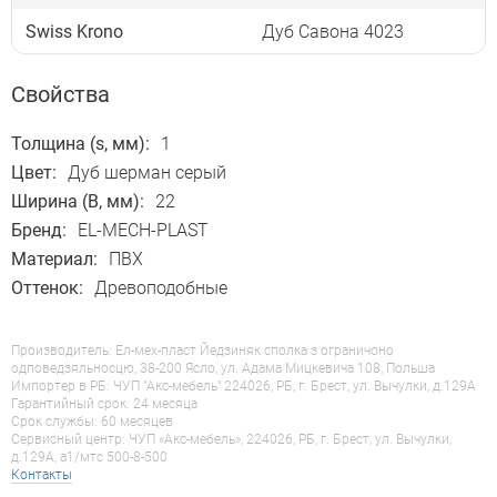
Swiss Krono
Дуб Савона 4023
Свойства
Толщина (s, мм):
1
Цвет:
Дуб шерман серый
Ширина (B, мм):
22
Бренд:
EL-MECH-PLAST
Материал:
ПВХ
Оттенок:
Древоподобные
Производитель: Ел-мех-пласт Йедзиняк сполка з ограничоно
одповедзяльносцю, 38-200 Ясло, ул. Адама Мицкевича 108, Польша
Импортер в РБ: ЧУП "Акс-мебель" 224026, РБ, г. Брест, ул. Вычулки, д.129А
Гарантийный срок: 24 месяца
Срок службы: 60 месяцев
Сервисный центр: ЧУП «Акс-мебель», 224026, РБ, г. Брест, ул. Вычулки,
д.129А, a1/мтс 500-8-500
Контакты