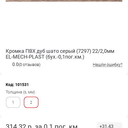
Кромка ПВХ дуб шато серый (7297) 22/2,0мм
EL-MECH-PLAST (бух.-0,1пог.км.)
0.0
(0 отзывов)
Нашли ошибку?
Код: 101531
Толщина (s, мм)
1
2
314.32
р. за
0.1 пог. км
+31.43