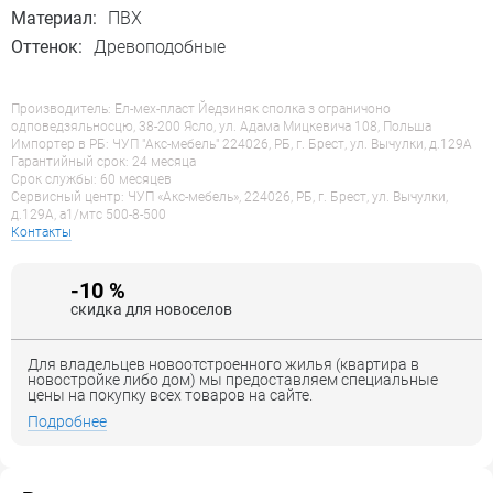
Материал:
ПВХ
Оттенок:
Древоподобные
Производитель: Ел-мех-пласт Йедзиняк сполка з ограничоно
одповедзяльносцю, 38-200 Ясло, ул. Адама Мицкевича 108, Польша
Импортер в РБ: ЧУП "Акс-мебель" 224026, РБ, г. Брест, ул. Вычулки, д.129А
Гарантийный срок: 24 месяца
Срок службы: 60 месяцев
Сервисный центр: ЧУП «Акс-мебель», 224026, РБ, г. Брест, ул. Вычулки,
д.129А, a1/мтс 500-8-500
Контакты
-10 %
скидка для новоселов
Для владельцев новоотстроенного жилья (квартира в
новостройке либо дом) мы предоставляем специальные
цены на покупку всех товаров на сайте.
Подробнее