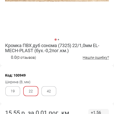
Кромка ПВХ дуб сонома (7325) 22/1,0мм EL-
MECH-PLAST (бух.-0,2пог.км.)
0.0
(0 отзывов)
Нашли ошибку?
Код: 100949
Ширина (B, мм)
19
22
42
15.55
р. за
0.01 пог. км
+1.56