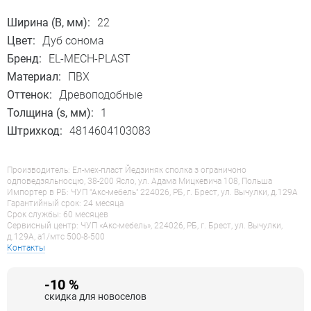
Ширина (B, мм):
22
Цвет:
Дуб сонома
Бренд:
EL-MECH-PLAST
Материал:
ПВХ
Оттенок:
Древоподобные
Толщина (s, мм):
1
Штрихкод:
4814604103083
Производитель: Ел-мех-пласт Йедзиняк сполка з ограничоно
одповедзяльносцю, 38-200 Ясло, ул. Адама Мицкевича 108, Польша
Импортер в РБ: ЧУП "Акс-мебель" 224026, РБ, г. Брест, ул. Вычулки, д.129А
Гарантийный срок: 24 месяца
Срок службы: 60 месяцев
Сервисный центр: ЧУП «Акс-мебель», 224026, РБ, г. Брест, ул. Вычулки,
д.129А, a1/мтс 500-8-500
Контакты
-10 %
скидка для новоселов