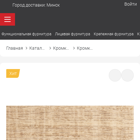
Войти
Город доставки:
Минск
Функциональная фурнитура
Лицевая фурнитура
Крепежная фурнитура
К
Главная
Каталог товаров
Кромка ПВХ
Кромка ПВХ El-mech-plast 7325 дуб сонома
Хит