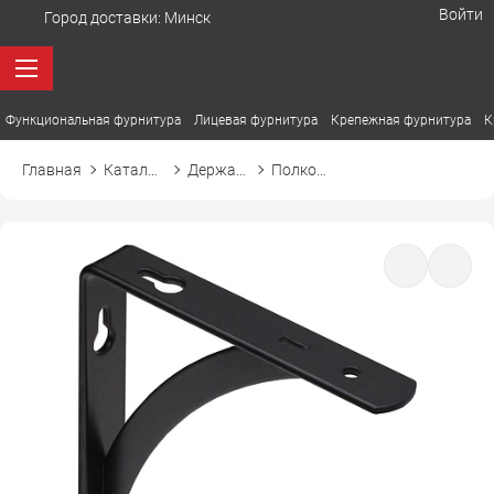
Войти
Город доставки:
Минск
Функциональная фурнитура
Лицевая фурнитура
Крепежная фурнитура
К
Главная
Каталог товаров
Держатели. Полкодержатели
Полкодержатель KOMETA КОМЕТА