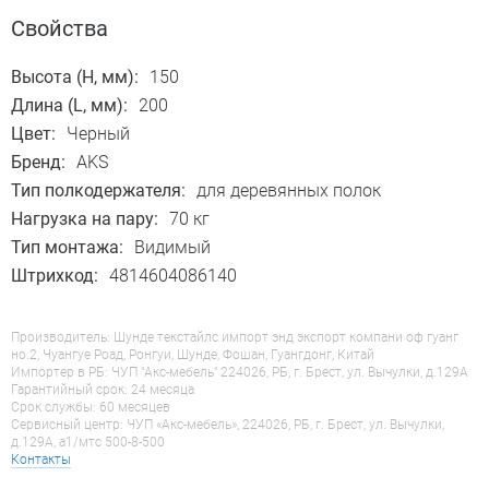
Свойства
Высота (H, мм):
150
Длина (L, мм):
200
Цвет:
Черный
Бренд:
AKS
Тип полкодержателя:
для деревянных полок
Нагрузка на пару:
70 кг
Тип монтажа:
Видимый
Штрихкод:
4814604086140
Производитель: Шунде текстайлс импорт энд экспорт компани оф гуанг
но.2, Чуангуе Роад, Ронгуи, Шунде, Фошан, Гуангдонг, Китай
Импортер в РБ: ЧУП "Акс-мебель" 224026, РБ, г. Брест, ул. Вычулки, д.129А
Гарантийный срок: 24 месяца
Срок службы: 60 месяцев
Сервисный центр: ЧУП «Акс-мебель», 224026, РБ, г. Брест, ул. Вычулки,
д.129А, a1/мтс 500-8-500
Контакты