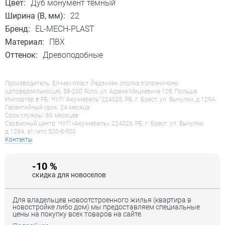
Цвет:
Дуб монумент тёмный
Ширина (B, мм):
22
Бренд:
EL-MECH-PLAST
Материал:
ПВХ
Оттенок:
Древоподобные
Производитель: Ел-мех-пласт Йедзиняк сполка з ограничоно
одповедзяльносцю, 38-200 Ясло, ул. Адама Мицкевича 108, Польша
Импортер в РБ: ЧУП "Акс-мебель" 224026, РБ, г. Брест, ул. Вычулки, д.129А
Гарантийный срок: 24 месяца
Срок службы: 60 месяцев
Сервисный центр: ЧУП «Акс-мебель», 224026, РБ, г. Брест, ул. Вычулки,
д.129А, a1/мтс 500-8-500
Контакты
-10 %
скидка для новоселов
Для владельцев новоотстроенного жилья (квартира в
новостройке либо дом) мы предоставляем специальные
цены на покупку всех товаров на сайте.