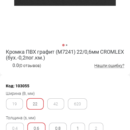
Кромка ПВХ графит (M7241) 22/0,6мм CROMLEX
(бух.-0,2пог.км.)
0.0
(0 отзывов)
Нашли ошибку?
Код: 103055
Ширина (B, мм)
19
22
42
620
Толщина (s, мм)
0.4
0.6
0.8
1
2