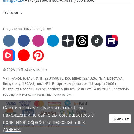
mail@aks.by
, +375 (29) 500 8 500, +375 (44) 500 8 500.
Телефоны
Следите за нами в соцсетях
© 2026 ЧУП «Акс-мебель»
ЧУП «Акс-мебель», УНП 290459038, юр. адрес: 224026, РБ, г. Брест, ул.
Вычулки, д.129А/3, пом. №1. В торговом реестре с 13 марта 2006 г.
Интернет-магазин aks.by: регистрация №392381 от 14.09.2017 Брестским
городским исполнительным комитетом.
Сайт использует файлы cookie. При
нахождении на сайте вы соглашаетесь с
Принять
политикой обработки персональных
Разработка сайта
— Новый Сайт
данных.