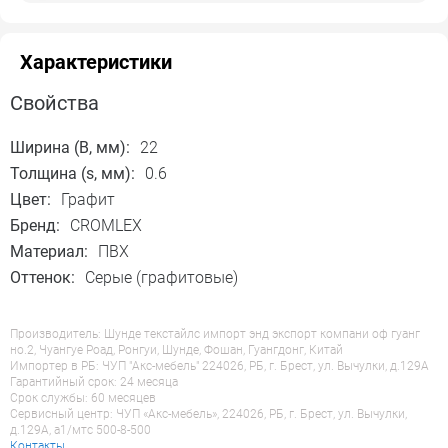
Характеристики
Свойства
Ширина (B, мм):
22
Толщина (s, мм):
0.6
Цвет:
Графит
Бренд:
CROMLEX
Материал:
ПВХ
Оттенок:
Серые (графитовые)
Производитель: Шунде текстайлс импорт энд экспорт компани оф гуанг
но.2, Чуангуе Роад, Ронгуи, Шунде, Фошан, Гуангдонг, Китай
Импортер в РБ: ЧУП "Акс-мебель" 224026, РБ, г. Брест, ул. Вычулки, д.129А
Гарантийный срок: 24 месяца
Срок службы: 60 месяцев
Сервисный центр: ЧУП «Акс-мебель», 224026, РБ, г. Брест, ул. Вычулки,
д.129А, a1/мтс 500-8-500
Контакты