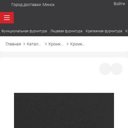
Войти
Город доставки:
Минск
Функциональная фурнитура
Лицевая фурнитура
Крепежная фурнитура
К
Главная
Каталог товаров
Кромка ПВХ
Кромка ПВХ Cromlex M7241 графит