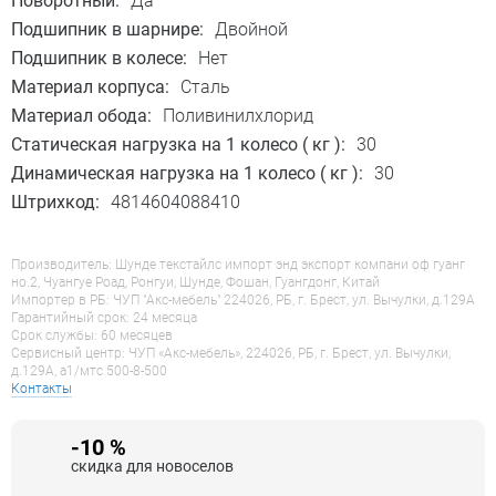
Поворотный:
Да
Подшипник в шарнире:
Двойной
Подшипник в колесе:
Нет
Материал корпуса:
Сталь
Материал обода:
Поливинилхлорид
Статическая нагрузка на 1 колесо ( кг ):
30
Динамическая нагрузка на 1 колесо ( кг ):
30
Штрихкод:
4814604088410
Производитель: Шунде текстайлс импорт энд экспорт компани оф гуанг
но.2, Чуангуе Роад, Ронгуи, Шунде, Фошан, Гуангдонг, Китай
Импортер в РБ: ЧУП "Акс-мебель" 224026, РБ, г. Брест, ул. Вычулки, д.129А
Гарантийный срок: 24 месяца
Срок службы: 60 месяцев
Сервисный центр: ЧУП «Акс-мебель», 224026, РБ, г. Брест, ул. Вычулки,
д.129А, a1/мтс 500-8-500
Контакты
-10 %
скидка для новоселов