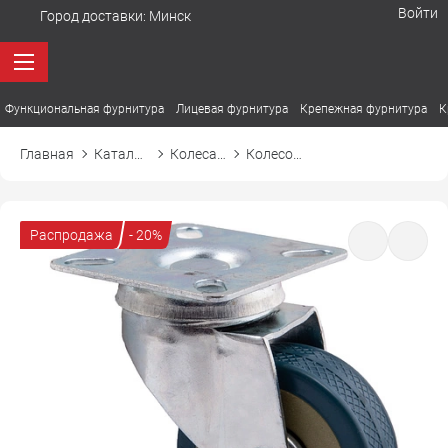
Войти
Город доставки:
Минск
Функциональная фурнитура
Лицевая фурнитура
Крепежная фурнитура
К
Главная
Каталог товаров
Колеса, ролики, подпятники
Колесо мебельное d 50 мм с резиновым ободом
Распродажа
- 20%