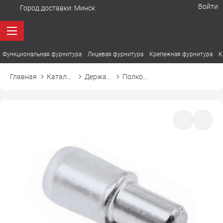
Войти
Город доставки:
Минск
Функциональная фурнитура
Лицевая фурнитура
Крепежная фурнитура
К
Главная
Каталог товаров
Держатели. Полкодержатели
Полкодержатель DUPLO ДУПЛО с пластиковой (силиконовой) накладкой