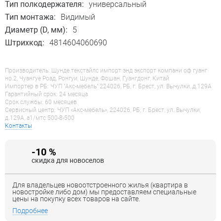
Тип полкодержателя:
универсальный
Тип монтажа:
Видимый
Диаметр (D, мм):
5
Штрихкод:
4814604060690
Производитель: Шунде текстайлс импорт энд экспорт компани оф гуанг
но.2, Чуангуе Роад, Ронгуи, Шунде, Фошан, Гуангдонг, Китай
Импортер в РБ: ЧУП "Акс-мебель" 224026, РБ, г. Брест, ул. Вычулки, д.129А
Гарантийный срок: 24 месяца
Срок службы: 60 месяцев
Сервисный центр: ЧУП «Акс-мебель», 224026, РБ, г. Брест, ул. Вычулки,
д.129А, a1/мтс 500-8-500
Контакты
-10 %
скидка для новоселов
Для владельцев новоотстроенного жилья (квартира в
новостройке либо дом) мы предоставляем специальные
цены на покупку всех товаров на сайте.
Подробнее