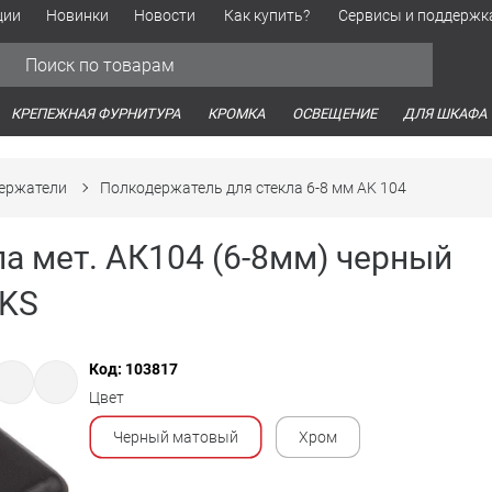
ции
Новинки
Новости
Как купить?
Сервисы и поддержк
Обработка персональных данных
Время работы оптовых продаж
Время работы интернет-маг
КРЕПЕЖНАЯ ФУРНИТУРА
КРОМКА
ОСВЕЩЕНИЕ
ДЛЯ ШКАФА
ержатели
Полкодержатель для стекла 6-8 мм AK 104
а мет. АК104 (6-8мм) черный
AKS
Код: 103817
Цвет
Черный матовый
Хром