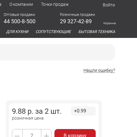
а
О компании
Точки продаж
Войти
Оптовые продажи
Розничные продажи
44 500-8-500
29 327-42-89
Корзина
азина
ДЛЯ КУХНИ
СОПУТСТВУЮЩИЕ
БЫТОВАЯ ТЕХНИКА
Нашли ошибку?
9.88
р. за
2 шт.
+0.99
розничная цена
В корзину