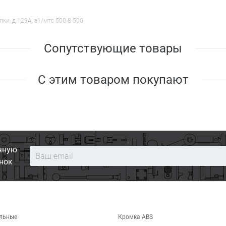
лки, д.129А, a1/мтс 500-8-500
Сопутствующие товары
С этим товаром покупают
чную
нок
льные
Кромка ABS