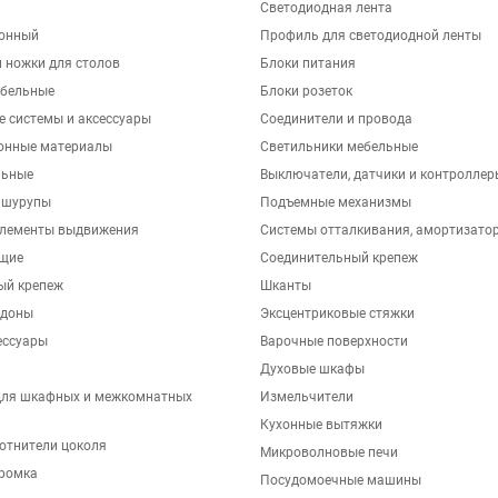
Светодиодная лента
хонный
Профиль для светодиодной ленты
 ножки для столов
Блоки питания
бельные
Блоки розеток
е системы и аксессуары
Соединители и провода
онные материалы
Светильники мебельные
льные
Выключатели, датчики и контроллер
 шурупы
Подъемные механизмы
элементы выдвижения
Системы отталкивания, амортизато
щие
Соединительный крепеж
ый крепеж
Шканты
ддоны
Эксцентриковые стяжки
ессуары
Варочные поверхности
Духовые шкафы
для шкафных и межкомнатных
Измельчители
Кухонные вытяжки
отнители цоколя
Микроволновые печи
ромка
Посудомоечные машины