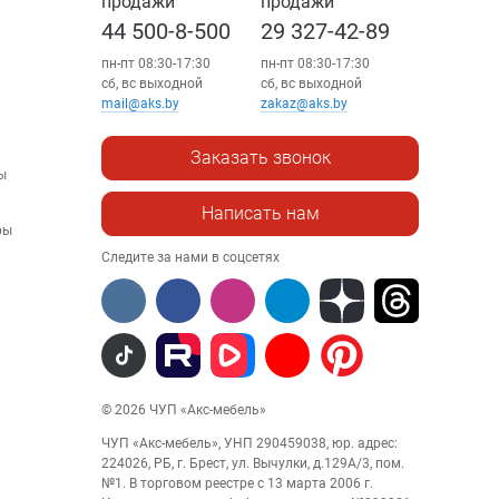
продажи
продажи
44 500-8-500
29 327-42-89
пн-пт 08:30-17:30
пн-пт 08:30-17:30
сб, вс выходной
сб, вс выходной
mail@aks.by
zakaz@aks.by
Заказать звонок
ы
Написать нам
ры
Следите за нами в соцсетях
© 2026 ЧУП «Акс-мебель»
ЧУП «Акс-мебель», УНП 290459038, юр. адрес:
224026, РБ, г. Брест, ул. Вычулки, д.129А/3, пом.
№1. В торговом реестре с 13 марта 2006 г.