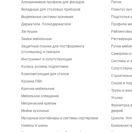
Алюминиевые профили для фасадов
Петли
Вкладыши для столовых приборов
Плинтус ку
Выдвижные системы хранения
Подстолья и
Держатели. Полкодержатели
Профили ме
Заглушки
Рейлинговы
Замки мебельные
Реставраци
Защитные планки для постформинга
Ручки мебе
(столешниц) и скинали
Саморезы и
Инструмент и сопутствующие
Системы и 
Колеса, ролики, подпятники
Сопутствую
Комплектующие для столов
Строительн
Кромка ПВХ
Сушки и по
Крючки мебельные
Трубы и акс
Мебельное освещение
Уголки
Метрический крепеж
Фурнитура 
Мойки кухонные
дверей
Мусорные контейнеры и системы сортировки
Цоколи. Упл
Навесы и шины
Бумажная к