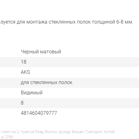
зуется для монтажа стеклянных полок толщиной 6-8 мм.
Черный матовый
18
AKS
для стеклянных полок
Видимый
8
4814604079777
анг но.2, Чуангуе Роад, Ронгуи, Шунде, Фошан, Гуангдонг, Китай
, д.129А