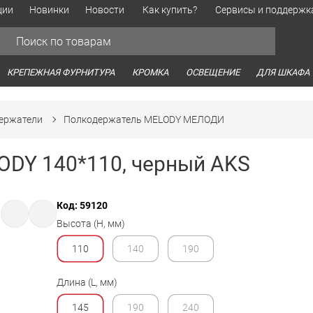
ции
Новинки
Новости
Как купить?
Сервисы и поддержк
Обработка персональных данных
Время работы оптовых продаж
Время работы интернет-маг
КРЕПЕЖНАЯ ФУРНИТУРА
КРОМКА
ОСВЕЩЕНИЕ
ДЛЯ ШКАФА
ержатели
Полкодержатель MELODY МЕЛОДИ
ODY 140*110, черный AKS
Код: 59120
Высота (H, мм)
110
140
190
Длина (L, мм)
145
190
240