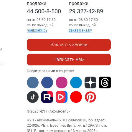
продажи
продажи
44 500-8-500
29 327-42-89
пн-пт 08:30-17:30
пн-пт 08:30-17:30
сб, вс выходной
сб, вс выходной
mail@aks.by
zakaz@aks.by
Заказать звонок
ы
Написать нам
ры
Следите за нами в соцсетях
© 2026 ЧУП «Акс-мебель»
ЧУП «Акс-мебель», УНП 290459038, юр. адрес:
224026, РБ, г. Брест, ул. Вычулки, д.129А/3, пом.
№1. В торговом реестре с 13 марта 2006 г.