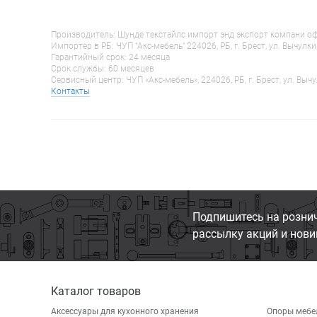
Производитель: Шунде текстайлс импорт энд экспорт компани оф гу
Импортер в РБ: ЧУП "Акс-мебель" 224026, РБ, г. Брест, ул. Вычулки
Гарантийный срок: 24 месяца
Срок службы: 60 месяцев
Сервисный центр: ЧУП «Акс-мебель», 224026, РБ, г. Брест, ул. Вычу
Контакты
Подпишитесь на розни
рассылку акций и нови
Каталог товаров
Аксессуары для кухонного хранения
Опоры мебе