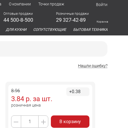
а
О компании
Точки продаж
Войти
Оптовые продажи
Розничные продажи
44 500-8-500
29 327-42-89
Корзина
азина
ДЛЯ КУХНИ
СОПУТСТВУЮЩИЕ
БЫТОВАЯ ТЕХНИКА
Нашли ошибку?
8.96
+0.38
3.84
р. за
шт.
розничная цена
В корзину