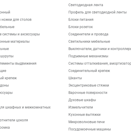
Светодиодная лента
хонный
Профиль для светодиодной ленты
 ножки для столов
Блоки питания
бельные
Блоки розеток
е системы и аксессуары
Соединители и провода
онные материалы
Светильники мебельные
льные
Выключатели, датчики и контроллер
 шурупы
Подъемные механизмы
элементы выдвижения
Системы отталкивания, амортизато
щие
Соединительный крепеж
ый крепеж
Шканты
ддоны
Эксцентриковые стяжки
ессуары
Варочные поверхности
Духовые шкафы
для шкафных и межкомнатных
Измельчители
Кухонные вытяжки
отнители цоколя
Микроволновые печи
ромка
Посудомоечные машины