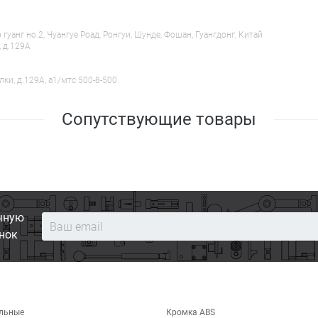
анг но.2, Чуангуе Роад, Ронгуи, Шунде, Фошан, Гуангдонг, Китай
, д.129А
лки, д.129А, a1/мтс 500-8-500
Сопутствующие товары
чную
нок
льные
Кромка ABS