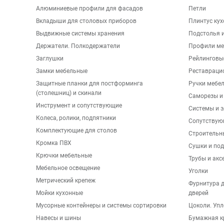
Алюминиевые профили для фасадов
Петли
Вкладыши для столовых приборов
Плинтус ку
Выдвижные системы хранения
Подстолья и
Держатели. Полкодержатели
Профили ме
Заглушки
Рейлинговы
Замки мебельные
Реставраци
Защитные планки для постформинга
Ручки мебе
(столешниц) и скинали
Саморезы и
Инструмент и сопутствующие
Системы и 
Колеса, ролики, подпятники
Сопутствую
Комплектующие для столов
Строительн
Кромка ПВХ
Сушки и по
Крючки мебельные
Трубы и акс
Мебельное освещение
Уголки
Метрический крепеж
Фурнитура 
Мойки кухонные
дверей
Мусорные контейнеры и системы сортировки
Цоколи. Упл
Навесы и шины
Бумажная к