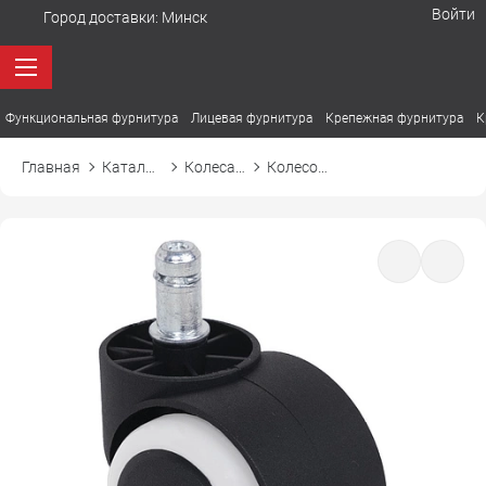
Войти
Город доставки:
Минск
Функциональная фурнитура
Лицевая фурнитура
Крепежная фурнитура
К
Главная
Каталог товаров
Колеса, ролики, подпятники
Колесо мебельное для стула (прорезиненное)