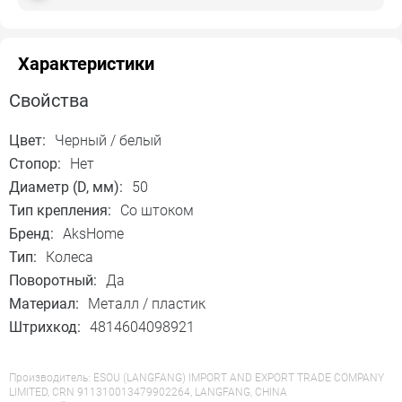
Характеристики
Свойства
Цвет:
Черный / белый
Стопор:
Нет
Диаметр (D, мм):
50
Тип крепления:
Со штоком
Бренд:
AksHome
Тип:
Колеса
Поворотный:
Да
Материал:
Металл / пластик
Штрихкод:
4814604098921
Производитель: ESOU (LANGFANG) IMPORT AND EXPORT TRADE COMPANY
LIMITED, CRN 911310013479902264, LANGFANG, CHINA