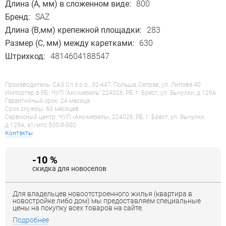
Длина (А, мм) в сложенном виде:
800
Бренд:
SAZ
Длина (B,мм) крепежной площадки:
283
Размер (С, мм) между каретками:
630
Штрихкод:
4814604188547
Производитель: САЗ Сп.з.o.o., 32-447, Польша, Сеправ, ул. Липова 40
Импортер в РБ: ЧУП "Акс-мебель" 224026, РБ, г. Брест, ул. Вычулки, д.129А
Гарантийный срок: 24 месяца
Срок службы: 60 месяцев
Сервисный центр: ЧУП «Акс-мебель», 224026, РБ, г. Брест, ул. Вычулки,
д.129А, a1/мтс 500-8-500
Контакты
-10 %
скидка для новоселов
Для владельцев новоотстроенного жилья (квартира в
новостройке либо дом) мы предоставляем специальные
цены на покупку всех товаров на сайте.
Подробнее