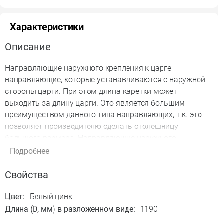
Характеристики
Описание
Направляющие наружного крепления к царге –
направляющие, которые устанавливаются с наружной
стороны царги. При этом длина каретки может
выходить за длину царги. Это является большим
преимуществом данного типа направляющих, т.к. это
позволяет производителю сделать столешницу
большого размера. Направляющие наружного
крепления можно также установить изнутри стола, для
Подробнее
этого нужно, чтобы длина направляющей в раскрытом
виде была не больше длины царги, либо необходимо
Свойства
сделать дополнительную фрезеровку перпендикулярных
царг.
Цвет:
Белый цинк
Длина (D, мм) в разложенном виде:
1190