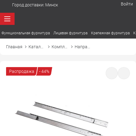
Войти
Город доставки:
Минск
Функциональная фурнитура
Лицевая фурнитура
Крепежная фурнитура
К
Главная
Каталог товаров
Комплектующие для столов
Направляющая раздвижного стола синхронная
Распродажа
- 44%