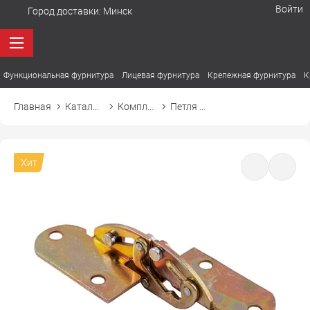
Войти
Город доставки:
Минск
Функциональная фурнитура
Лицевая фурнитура
Крепежная фурнитура
К
Главная
Каталог товаров
Комплектующие для столов
Петля 180° ломберная врезная
Хит