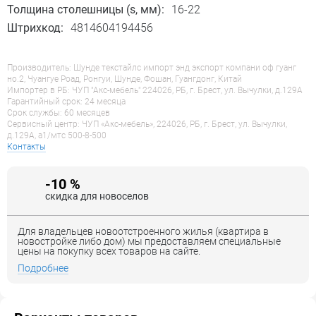
Толщина столешницы (s, мм):
16-22
Штрихкод:
4814604194456
Производитель: Шунде текстайлс импорт энд экспорт компани оф гуанг
но.2, Чуангуе Роад, Ронгуи, Шунде, Фошан, Гуангдонг, Китай
Импортер в РБ: ЧУП "Акс-мебель" 224026, РБ, г. Брест, ул. Вычулки, д.129А
Гарантийный срок: 24 месяца
Срок службы: 60 месяцев
Сервисный центр: ЧУП «Акс-мебель», 224026, РБ, г. Брест, ул. Вычулки,
д.129А, a1/мтс 500-8-500
Контакты
-10 %
скидка для новоселов
Для владельцев новоотстроенного жилья (квартира в
новостройке либо дом) мы предоставляем специальные
цены на покупку всех товаров на сайте.
Подробнее