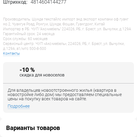
Штрихкод:
4814604144277
Производитель: Шунде текстайлс импорт энд экспорт компани оф гуанг
но.2, Чуангуе Роад, Ронгуи, Шунде, Фошан, Гуангдонг, Китай
Импортер в РБ: ЧУП "Акс-мебель" 224026, РБ, г. Брест, ул. Вычулки, д.129А
Гарантийный срок: 24 месяца
Срок службы: 60 месяцев
Сервисный центр: ЧУП «Акс-мебель», 224026, РБ, г. Брест, ул. Вычулки,
д.129А, a1/мтс 500-8-500
Контакты
-10 %
скидка для новоселов
Для владельцев новоотстроенного жилья (квартира в
новостройке либо дом) мы предоставляем специальные
цены на покупку всех товаров на сайте.
Подробнее
Варианты товаров