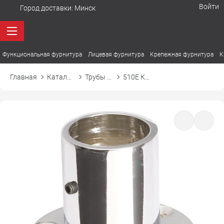
Войти
Город доставки:
Минск
Функциональная фурнитура
Лицевая фурнитура
Крепежная фурнитура
К
Главная
Каталог товаров
Трубы и аксессуары
510Е Крепление (розетка) высокая