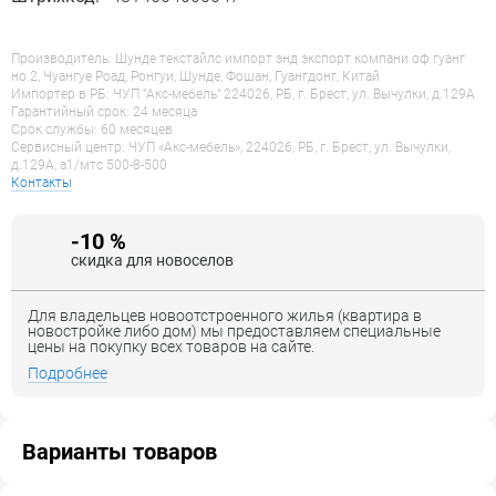
Производитель: Шунде текстайлс импорт энд экспорт компани оф гуанг
но.2, Чуангуе Роад, Ронгуи, Шунде, Фошан, Гуангдонг, Китай
Импортер в РБ: ЧУП "Акс-мебель" 224026, РБ, г. Брест, ул. Вычулки, д.129А
Гарантийный срок: 24 месяца
Срок службы: 60 месяцев
Сервисный центр: ЧУП «Акс-мебель», 224026, РБ, г. Брест, ул. Вычулки,
д.129А, a1/мтс 500-8-500
Контакты
-10 %
скидка для новоселов
Для владельцев новоотстроенного жилья (квартира в
новостройке либо дом) мы предоставляем специальные
цены на покупку всех товаров на сайте.
Подробнее
Варианты товаров