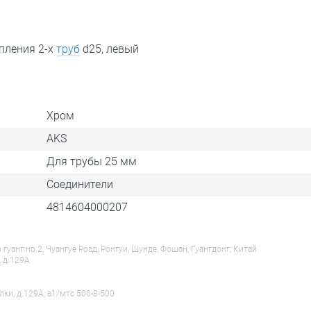
пления 2-х
труб
d25, левый
Хром
AKS
Для трубы 25 мм
Соединители
4814604000207
анг но.2, Чуангуе Роад, Ронгуи, Шунде, Фошан, Гуангдонг, Китай
, д.129А
лки, д.129А, a1/мтс 500-8-500