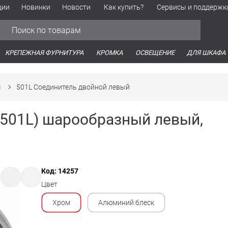
ции
Новинки
Новости
Как купить?
Сервисы и поддержк
Обработка персональных данных
Время работы оптовых продаж
Время работы интернет-маг
КРЕПЕЖНАЯ ФУРНИТУРА
КРОМКА
ОСВЕЩЕНИЕ
ДЛЯ ШКАФА
ы
501L Соединитель двойной левый
 (501L) шарообразный левый,
Код: 14257
Цвет
Хром
Алюминий блеск