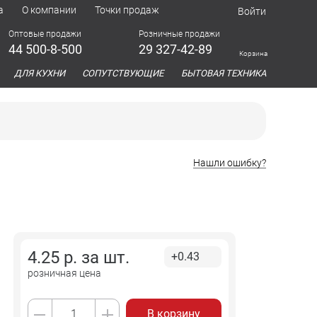
а
О компании
Точки продаж
Войти
Оптовые продажи
Розничные продажи
44 500-8-500
29 327-42-89
Корзина
азина
ДЛЯ КУХНИ
СОПУТСТВУЮЩИЕ
БЫТОВАЯ ТЕХНИКА
Нашли ошибку?
4.25
р. за
шт.
+0.43
розничная цена
В корзину