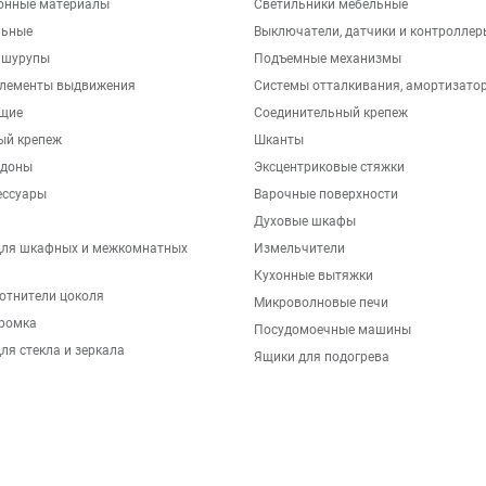
онные материалы
Светильники мебельные
льные
Выключатели, датчики и контроллер
 шурупы
Подъемные механизмы
элементы выдвижения
Системы отталкивания, амортизато
щие
Соединительный крепеж
ый крепеж
Шканты
ддоны
Эксцентриковые стяжки
ессуары
Варочные поверхности
Духовые шкафы
для шкафных и межкомнатных
Измельчители
Кухонные вытяжки
отнители цоколя
Микроволновые печи
ромка
Посудомоечные машины
ля стекла и зеркала
Ящики для подогрева