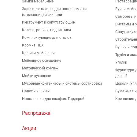
Замки мебельные
Реставраци
Защитные планки для постформинга
Ручки мебе
(столешниц) и скинали
Саморезы и
Инструмент и сопутствующие
Системы и 
Колеса, ролики, подпятники
Сопутствую
Комплектующие для столов
Строительн
Кромка ПВХ
Сушки и по
Крючки мебельные
Трубы и акс
Мебельное освещение
Уголки
Метрический крепеж
Фурнитура 
Мойки кухонные
дверей
Мусорные контейнеры и системы сортировки
Цоколи. Упл
Навесы и шины
Бумажная к
Наполнения для шкафов. Гардероб
Крепления д
Распродажа
Акции