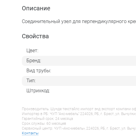
Описание
Соединительный узел для перпендикулярного кре
Свойства
Цвет:
Бренд:
Вид трубы:
Тип:
Штрихкод:
Производитель: Шунде текстайлс импорт энд экспорт компани оф гу
Импортер в РБ: ЧУП "Акс-мебель" 224026, РБ, г. Брест, ул. Вычулки
Гарантийный срок: 24 месяца
Срок службы: 60 месяцев
Сервисный центр: ЧУП «Акс-мебель», 224026, РБ, г. Брест, ул. Вычу
Контакты