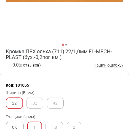
Кромка ПВХ ольха (711) 22/1,0мм EL-MECH-
PLAST (бух.-0,2пог.км.)
0.0
(0 отзывов)
Нашли ошибку?
Код: 101055
Ширина (B, мм)
22
32
42
Толщина (s, мм)
0.6
1
1.8
2