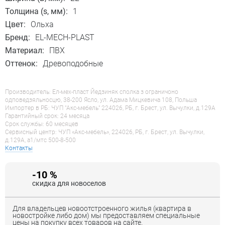
Толщина (s, мм):
1
Цвет:
Ольха
Бренд:
EL-MECH-PLAST
Материал:
ПВХ
Оттенок:
Древоподобные
Производитель: Ел-мех-пласт Йедзиняк сполка з ограничоно
одповедзяльносцю, 38-200 Ясло, ул. Адама Мицкевича 108, Польша
Импортер в РБ: ЧУП "Акс-мебель" 224026, РБ, г. Брест, ул. Вычулки, д.129А
Гарантийный срок: 24 месяца
Срок службы: 60 месяцев
Сервисный центр: ЧУП «Акс-мебель», 224026, РБ, г. Брест, ул. Вычулки,
д.129А, a1/мтс 500-8-500
Контакты
-10 %
скидка для новоселов
Для владельцев новоотстроенного жилья (квартира в
новостройке либо дом) мы предоставляем специальные
цены на покупку всех товаров на сайте.