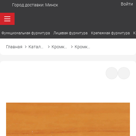
Войти
Город доставки:
Минск
Функциональная фурнитура
Лицевая фурнитура
Крепежная фурнитура
К
Главная
Каталог товаров
Кромка ПВХ
Кромка ПВХ El-mech-plast 711 ольха натуральная