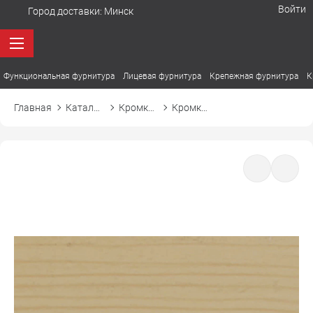
Войти
Город доставки:
Минск
Функциональная фурнитура
Лицевая фурнитура
Крепежная фурнитура
К
Главная
Каталог товаров
Кромка ПВХ
Кромка ПВХ El-mech-plast 7142 клен