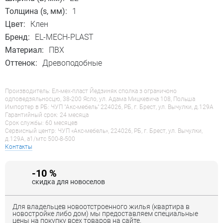
Толщина (s, мм):
1
Цвет:
Клен
Бренд:
EL-MECH-PLAST
Материал:
ПВХ
Оттенок:
Древоподобные
Производитель: Ел-мех-пласт Йедзиняк сполка з ограничоно
одповедзяльносцю, 38-200 Ясло, ул. Адама Мицкевича 108, Польша
Импортер в РБ: ЧУП "Акс-мебель" 224026, РБ, г. Брест, ул. Вычулки, д.129А
Гарантийный срок: 24 месяца
Срок службы: 60 месяцев
Сервисный центр: ЧУП «Акс-мебель», 224026, РБ, г. Брест, ул. Вычулки,
д.129А, a1/мтс 500-8-500
Контакты
-10 %
скидка для новоселов
Для владельцев новоотстроенного жилья (квартира в
новостройке либо дом) мы предоставляем специальные
цены на покупку всех товаров на сайте.