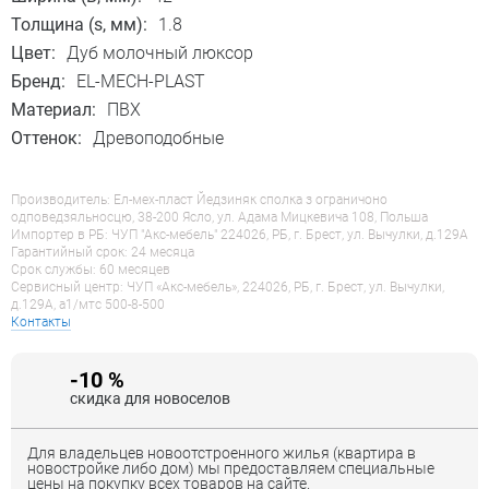
Толщина (s, мм):
1.8
Цвет:
Дуб молочный люксор
Бренд:
EL-MECH-PLAST
Материал:
ПВХ
Оттенок:
Древоподобные
Производитель: Ел-мех-пласт Йедзиняк сполка з ограничоно
одповедзяльносцю, 38-200 Ясло, ул. Адама Мицкевича 108, Польша
Импортер в РБ: ЧУП "Акс-мебель" 224026, РБ, г. Брест, ул. Вычулки, д.129А
Гарантийный срок: 24 месяца
Срок службы: 60 месяцев
Сервисный центр: ЧУП «Акс-мебель», 224026, РБ, г. Брест, ул. Вычулки,
д.129А, a1/мтс 500-8-500
Контакты
-10 %
скидка для новоселов
Для владельцев новоотстроенного жилья (квартира в
новостройке либо дом) мы предоставляем специальные
цены на покупку всех товаров на сайте.