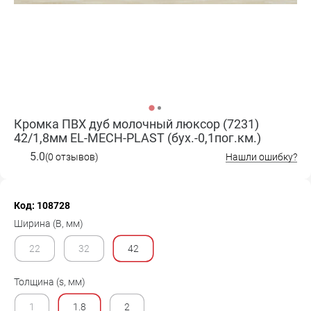
Кромка ПВХ дуб молочный люксор (7231)
42/1,8мм EL-MECH-PLAST (бух.-0,1пог.км.)
5.0
(0 отзывов)
Нашли ошибку?
Код: 108728
Ширина (B, мм)
22
32
42
Толщина (s, мм)
1
1.8
2