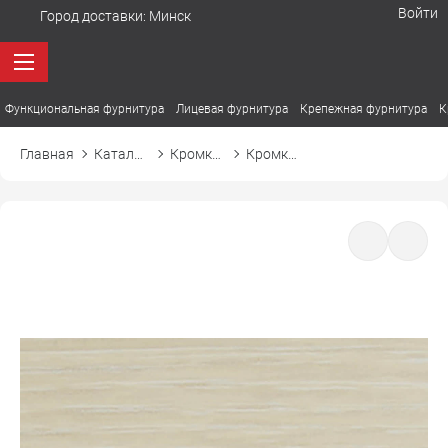
Войти
Город доставки:
Минск
Функциональная фурнитура
Лицевая фурнитура
Крепежная фурнитура
К
Главная
Каталог товаров
Кромка ПВХ
Кромка ПВХ El-mech-plast 7231 дуб люксор