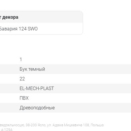
т декора
 Бавария 124 SWO
1
Бук темный
22
EL-MECH-PLAST
ПВХ
Древоподобные
ведзяльносцю, 38-200 Ясло, ул. Адама Мицкевича 108, Польша
, д.129А