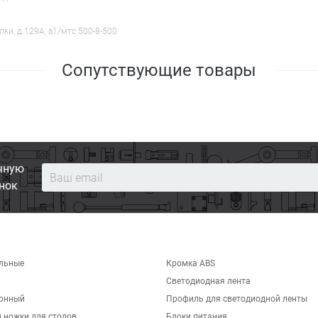
лки, д.129А, a1/мтс 500-8-500
Сопутствующие товары
чную
нок
льные
Кромка ABS
Светодиодная лента
хонный
Профиль для светодиодной ленты
 ножки для столов
Блоки питания