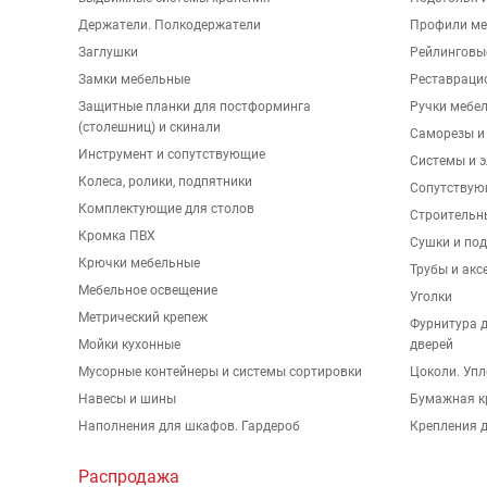
Держатели. Полкодержатели
Профили ме
Заглушки
Рейлинговы
Замки мебельные
Реставраци
Защитные планки для постформинга
Ручки мебе
(столешниц) и скинали
Саморезы и
Инструмент и сопутствующие
Системы и 
Колеса, ролики, подпятники
Сопутствую
Комплектующие для столов
Строительн
Кромка ПВХ
Сушки и по
Крючки мебельные
Трубы и акс
Мебельное освещение
Уголки
Метрический крепеж
Фурнитура 
Мойки кухонные
дверей
Мусорные контейнеры и системы сортировки
Цоколи. Упл
Навесы и шины
Бумажная к
Наполнения для шкафов. Гардероб
Крепления д
Распродажа