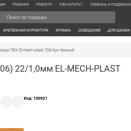
ции
Новинки
Новости
Как купить?
Сервисы и поддержк
Обработка персональных данных
Время работы оптовых продаж
Время работы интернет-маг
КРЕПЕЖНАЯ ФУРНИТУРА
КРОМКА
ОСВЕЩЕНИЕ
ДЛЯ ШКАФА
омка ПВХ El-mech-plast 706 бук темный
706) 22/1,0мм EL-MECH-PLAST
Код: 100921