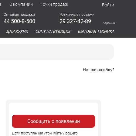
а
О компании
Точки продаж
Войти
Оптовые продажи
Розничные продажи
44 500-8-500
29 327-42-89
Корзина
азина
ДЛЯ КУХНИ
СОПУТСТВУЮЩИЕ
БЫТОВАЯ ТЕХНИКА
Нашли ошибку?
Сообщить о появлении
Дату поступления уточняйте у вашего