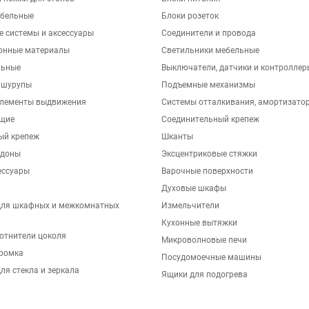
бельные
Блоки розеток
е системы и аксессуары
Соединители и провода
онные материалы
Светильники мебельные
льные
Выключатели, датчики и контроллер
 шурупы
Подъемные механизмы
элементы выдвижения
Системы отталкивания, амортизато
щие
Соединительный крепеж
ый крепеж
Шканты
ддоны
Эксцентриковые стяжки
ессуары
Варочные поверхности
Духовые шкафы
для шкафных и межкомнатных
Измельчители
Кухонные вытяжки
отнители цоколя
Микроволновые печи
ромка
Посудомоечные машины
ля стекла и зеркала
Ящики для подогрева