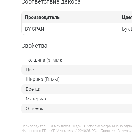
Соответствие декора
Производитель
Цве
BY SPAN
Бук
Свойства
Толщина (s, мм):
Цвет:
Ширина (B, мм):
Бренд:
Материал:
Оттенок:
Производитель: Ел-мех-пласт Йедзиняк сполка з ограничоно одпо
Импортер в РБ: ЧУП "Акс-мебель" 224026, РБ, г. Брест, ул. Вычулки