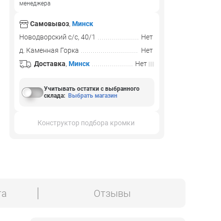
менеджера
Самовывоз
,
Минск
Новодворский с/с, 40/1
Нет
д. Каменная Горка
Нет
Доставка
,
Минск
Нет
Учитывать остатки с выбранного
склада
:
Выбрать магазин
Конструктор подбора кромки
та
Отзывы