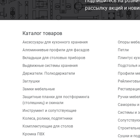
Подпишитесь на розни
рассылку акций и нови
Каталог товаров
Аксессуары для кухонного хранения
Опоры мебе
Алюминиевые профили для фасадов
Петли
Вкладыши для столовых приборов
Плинтус ку
Выдвижные системы хранения
Подстолья и
Держатели. Полкодержатели
Профили ме
Заглушки
Рейлинговы
Замки мебельные
Реставраци
Защитные планки для постформинга
Ручки мебе
(столешниц) и скинали
Саморезы и
Инструмент и сопутствующие
Системы и 
Колеса, ролики, подпятники
Сопутствую
Комплектующие для столов
Строительн
Кромка ПВХ
Сушки и по