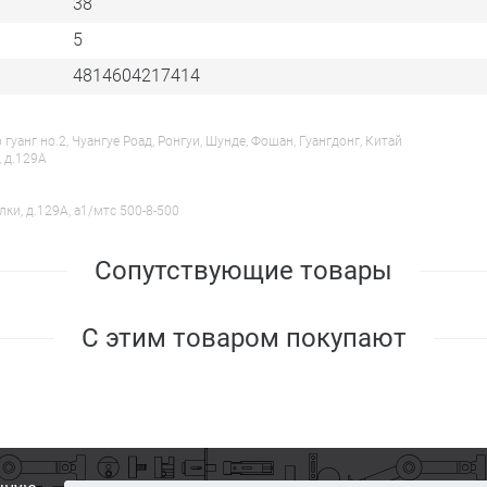
38
5
4814604217414
анг но.2, Чуангуе Роад, Ронгуи, Шунде, Фошан, Гуангдонг, Китай
, д.129А
лки, д.129А, a1/мтс 500-8-500
Сопутствующие товары
С этим товаром покупают