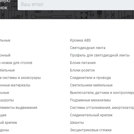
чную
нок
льные
Кромка ABS
Светодиодная лента
хонный
Профиль для светодиодной ленты
 ножки для столов
Блоки питания
бельные
Блоки розеток
е системы и аксессуары
Соединители и провода
онные материалы
Светильники мебельные
льные
Выключатели, датчики и контроллер
 шурупы
Подъемные механизмы
элементы выдвижения
Системы отталкивания, амортизато
щие
Соединительный крепеж
ый крепеж
Шканты
ддоны
Эксцентриковые стяжки