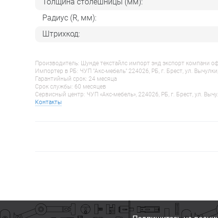
Толщина столешницы (мм):
Радиус (R, мм):
Штрихкод:
Производитель: Шунде текстайлс импорт энд экспорт компани оф гу
Импортер в РБ: ЧУП "Акс-мебель" 224026, РБ, г. Брест, ул. Вычулки
Гарантийный срок: 24 месяца
Срок службы: 60 месяцев
Сервисный центр: ЧУП «Акс-мебель», 224026, РБ, г. Брест, ул. Вычу
Контакты