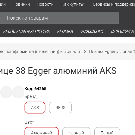
ции
Новинки
Новости
Как купить?
Сервисы и поддержк
Обработка персональных данных
Время работы оптовых продаж
Время работы интернет-маг
КРЕПЕЖНАЯ ФУРНИТУРА
КРОМКА
ОСВЕЩЕНИЕ
ДЛЯ ШКАФА
ля постформинга (столешниц) и скинали
Планка Egger угловая '
ице 38 Egger алюминий AKS
Код: 64265
Бренд
AKS
REJS
Цвет
Алюминий
Черный
Белый