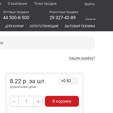
а
О компании
Точки продаж
Войти
Оптовые продажи
Розничные продажи
44 500-8-500
29 327-42-89
Корзина
азина
ДЛЯ КУХНИ
СОПУТСТВУЮЩИЕ
БЫТОВАЯ ТЕХНИКА
38'
Нашли ошибку?
8.22
р. за
шт.
+0.82
розничная цена
В корзину