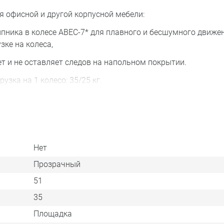
 офисной и другой корпусной мебели:
ика в колесе ABEC-7* для плавного и бесшумного движен
ке на колеса,
и не оставляет следов на напольном покрытии.
зка на 1 колесо: 35/25 кг.
d35 нет подшипника.
Нет
Прозрачный
51
35
Площадка