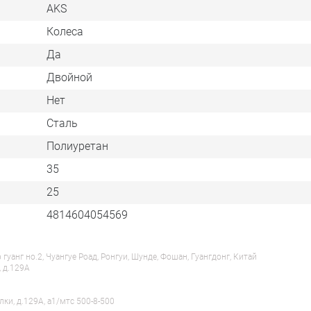
AKS
Колеса
Да
Двойной
Нет
Сталь
Полиуретан
35
25
4814604054569
анг но.2, Чуангуе Роад, Ронгуи, Шунде, Фошан, Гуангдонг, Китай
, д.129А
лки, д.129А, a1/мтс 500-8-500