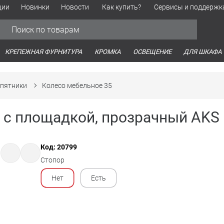
ции
Новинки
Новости
Как купить?
Сервисы и поддержк
Обработка персональных данных
Время работы оптовых продаж
Время работы интернет-маг
КРЕПЕЖНАЯ ФУРНИТУРА
КРОМКА
ОСВЕЩЕНИЕ
ДЛЯ ШКАФА
дпятники
Колесо мебельное 35
1 с площадкой, прозрачный AKS
Код: 20799
Стопор
Нет
Есть