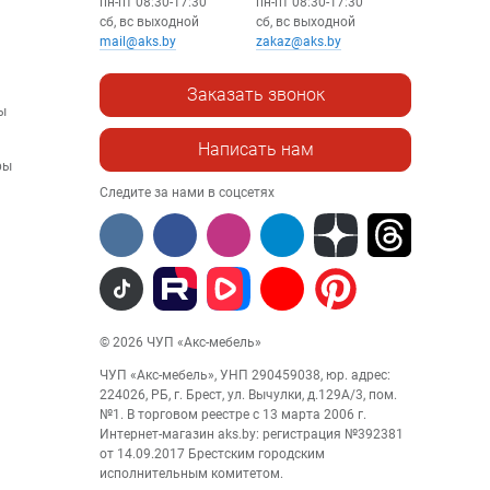
пн-пт 08:30-17:30
пн-пт 08:30-17:30
сб, вс выходной
сб, вс выходной
mail@aks.by
zakaz@aks.by
Заказать звонок
ы
Написать нам
ры
Следите за нами в соцсетях
© 2026 ЧУП «Акс-мебель»
ЧУП «Акс-мебель», УНП 290459038, юр. адрес:
224026, РБ, г. Брест, ул. Вычулки, д.129А/3, пом.
№1. В торговом реестре с 13 марта 2006 г.
Интернет-магазин aks.by: регистрация №392381
от 14.09.2017 Брестским городским
исполнительным комитетом.