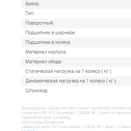
Бренд:
Тип:
Поворотный:
Подшипник в шарнире:
Подшипник в колесе:
Материал корпуса:
Материал обода:
Статическая нагрузка на 1 колесо ( кг ):
Динамическая нагрузка на 1 колесо ( кг ):
Штрихкод:
Производитель: Шунде текстайлс импорт энд экспорт компани оф гу
Импортер в РБ: ЧУП "Акс-мебель" 224026, РБ, г. Брест, ул. Вычулки
Гарантийный срок: 24 месяца
Срок службы: 60 месяцев
Сервисный центр: ЧУП «Акс-мебель», 224026, РБ, г. Брест, ул. Вычу