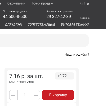
а
О компании
Точки продаж
Войти
Оптовые продажи
Розничные продажи
44 500-8-500
29 327-42-89
Корзина
азина
ДЛЯ КУХНИ
СОПУТСТВУЮЩИЕ
БЫТОВАЯ ТЕХНИКА
Нашли ошибку?
7.16
р. за
шт.
+0.72
розничная цена
В корзину