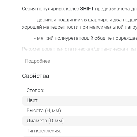
Серия популярных колес
SHIFT
предназначена для
- двойной подшипник в шарнире и два подшипн
хорошей маневренности при максимальной нагруз
- мягкий полиуретановый обод не повреждает 
Рекомендованная статическая/динамическая нагру
*в связи с маленьким размером колеса в колесе 
Подробнее
Свойства
Стопор:
Цвет:
Высота (H, мм):
Диаметр (D, мм):
Тип крепления: