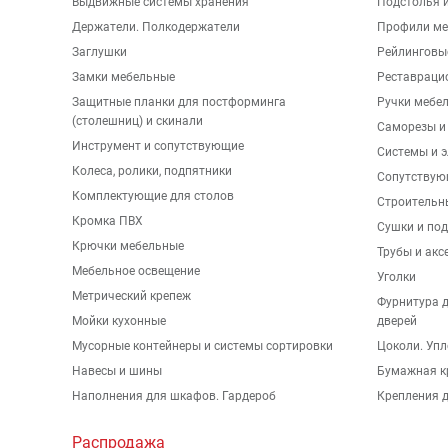
Выдвижные системы хранения
Подстолья и
Держатели. Полкодержатели
Профили ме
Заглушки
Рейлинговы
Замки мебельные
Реставраци
Защитные планки для постформинга
Ручки мебе
(столешниц) и скинали
Саморезы и
Инструмент и сопутствующие
Системы и 
Колеса, ролики, подпятники
Сопутствую
Комплектующие для столов
Строительн
Кромка ПВХ
Сушки и по
Крючки мебельные
Трубы и акс
Мебельное освещение
Уголки
Метрический крепеж
Фурнитура 
Мойки кухонные
дверей
Мусорные контейнеры и системы сортировки
Цоколи. Упл
Навесы и шины
Бумажная к
Наполнения для шкафов. Гардероб
Крепления д
Распродажа