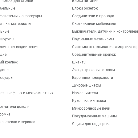
 ножки для столов
Блоки питания
бельные
Блоки розеток
е системы и аксессуары
Соединители и провода
онные материалы
Светильники мебельные
льные
Выключатели, датчики и контроллер
 шурупы
Подъемные механизмы
элементы выдвижения
Системы отталкивания, амортизато
щие
Соединительный крепеж
ый крепеж
Шканты
ддоны
Эксцентриковые стяжки
ессуары
Варочные поверхности
Духовые шкафы
для шкафных и межкомнатных
Измельчители
Кухонные вытяжки
отнители цоколя
Микроволновые печи
ромка
Посудомоечные машины
ля стекла и зеркала
Ящики для подогрева