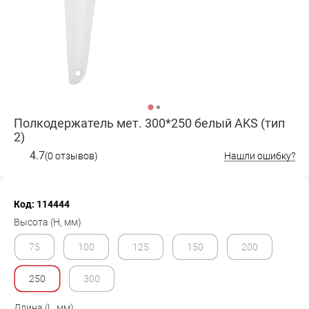
Полкодержатель мет. 300*250 белый AKS (тип
2)
4.7
(0 отзывов)
Нашли ошибку?
Код: 114444
Высота (H, мм)
75
100
125
150
200
250
300
Длина (L, мм)