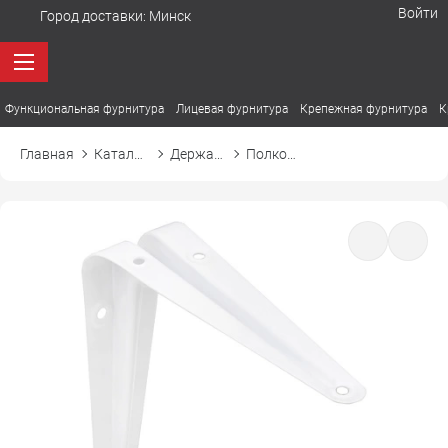
Войти
Город доставки:
Минск
Функциональная фурнитура
Лицевая фурнитура
Крепежная фурнитура
К
Главная
Каталог товаров
Держатели. Полкодержатели
Полкодержатель металлический