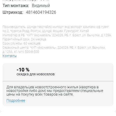
Тип монтажа:
Видимый
Штрихкод:
4814604194326
Производитель: Шунде текстайлс импорт энд экспорт компани оф гуанг
но.2, Чуангуе Роад, Ронгуи, Шунде, Фошан, Гуангдонг, Китай
Импортер в РБ: ЧУП "Акс-мебель" 224026, РБ, г. Брест, ул. Вычулки, д.129А
Гарантийный срок: 24 месяца
Срок службы: 60 месяцев
Сервисный центр: ЧУП «Акс-мебель», 224026, РБ, г. Брест, ул. Вычулки,
д.129А, a1/мтс 500-8-500
Контакты
-10 %
скидка для новоселов
Для владельцев новоотстроенного жилья (квартира в
новостройке либо дом) мы предоставляем специальные
цены на покупку всех товаров на сайте.
Подробнее